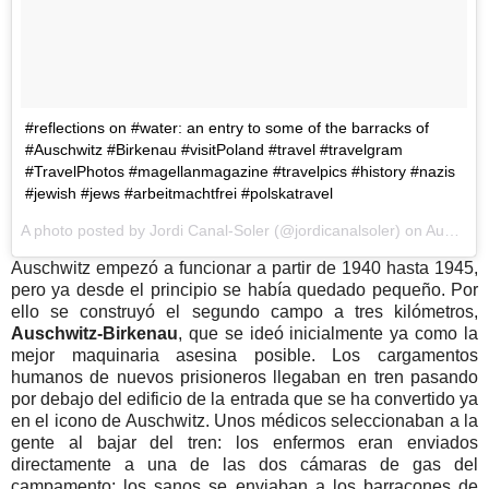
#reflections on #water: an entry to some of the barracks of
#Auschwitz #Birkenau #visitPoland #travel #travelgram
#TravelPhotos #magellanmagazine #travelpics #history #nazis
#jewish #jews #arbeitmachtfrei #polskatravel
A photo posted by Jordi Canal-Soler (@jordicanalsoler) on
Aug 23, 2016 at 1:00pm PDT
Auschwitz empezó a funcionar a partir de 1940 hasta 1945,
pero ya desde el principio se había quedado pequeño. Por
ello se construyó el segundo campo a tres kilómetros,
Auschwitz-Birkenau
, que se ideó inicialmente ya como la
mejor maquinaria asesina posible. Los cargamentos
humanos de nuevos prisioneros llegaban en tren pasando
por debajo del edificio de la entrada que se ha convertido ya
en el icono de Auschwitz. Unos médicos seleccionaban a la
gente al bajar del tren: los enfermos eran enviados
directamente a una de las dos cámaras de gas del
campamento; los sanos se enviaban a los barracones de