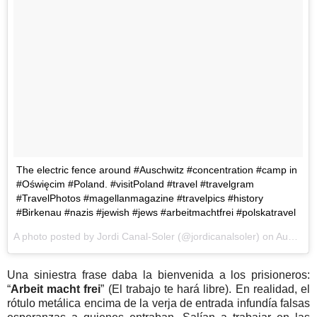
The electric fence around #Auschwitz #concentration #camp in
#Oświęcim #Poland. #visitPoland #travel #travelgram
#TravelPhotos #magellanmagazine #travelpics #history
#Birkenau #nazis #jewish #jews #arbeitmachtfrei #polskatravel
A photo posted by Jordi Canal-Soler (@jordicanalsoler) on
Aug 23, 2016 at 12:44pm PDT
Una siniestra frase daba la bienvenida a los prisioneros:
“
Arbeit macht frei
” (El trabajo te hará libre). En realidad, el
rótulo metálica encima de la verja de entrada infundía falsas