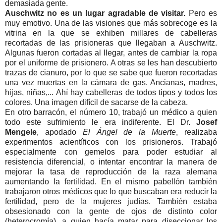
demasiada gente.
Auschwitz no es un lugar agradable de visitar.
Pero es
muy emotivo. Una de las visiones que más sobrecoge es la
vitrina en la que se exhiben millares de cabelleras
recortadas de las prisioneras que llegaban a Auschwitz.
Algunas fueron cortadas al llegar, antes de cambiar la ropa
por el uniforme de prisionero. A otras se les han descubierto
trazas de cianuro, por lo que se sabe que fueron recortadas
una vez muertas en la cámara de gas. Ancianas, madres,
hijas, niñas,... Ahí hay cabelleras de todos tipos y todos los
colores. Una imagen difícil de sacarse de la cabeza.
En otro barracón, el número 10, trabajó un médico a quien
todo este sufrimiento le era indiferente. El Dr.
Josef
Mengele
, apodado
El Ángel de la Muerte
, realizaba
experimentos acientíficos con los prisioneros. Trabajó
especialmente con gemelos para poder estudiar al
resistencia diferencial, o intentar encontrar la manera de
mejorar la tasa de reproducción de la raza alemana
aumentando la fertilidad. En el mismo pabellón también
trabajaron otros médicos que lo que buscaban era reducir la
fertilidad, pero de la mujeres judías. También estaba
obsesionado con la gente de ojos de distinto color
(heterocromía), a quien hacía matar para diseccionar los