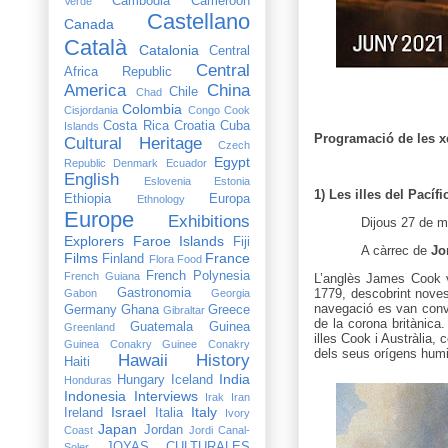
Cambodia
Cameroon
Verde
Castellano
Canada
Català
Catalonia
Central
Central
Africa Republic
America
China
Chile
Chad
Colombia
Cisjordania
Congo
Cook
Costa Rica
Croatia
Cuba
Islands
Programació de les x
Cultural Heritage
Czech
Egypt
Republic
Denmark
Ecuador
English
Eslovenia
Estonia
1) Les illes del Pacíf
Ethiopia
Europa
Ethnology
Europe
Exhibitions
Dijous 27 de m
Explorers
Faroe Islands
Fiji
A càrrec de
Jo
Films
France
Finland
Flora
Food
French Polynesia
French Guiana
L’anglès James Cook va
Gastronomia
1779, descobrint noves
Gabon
Georgia
navegació es van conve
Germany
Ghana
Greece
Gibraltar
de la corona britànica
Guatemala
Guinea
Greenland
illes Cook i Austràlia,
Guinea Conakry
Guinee Conakry
dels seus orígens humil
Hawaii
History
Haiti
India
Hungary
Iceland
Honduras
Indonesia
Interviews
Irak
Iran
Israel
Italy
Ireland
Italia
Ivory
Japan
Jordan
Coast
Jordi Canal-
JOYAS CULTURALES
Soler