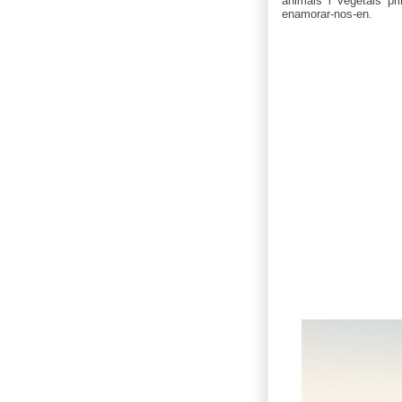
animals i vegetals pri
enamorar-nos-en.