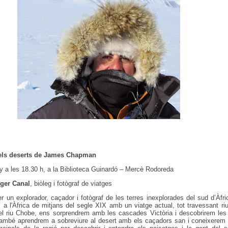
, els deserts de James Chapman
ny a les 18.30 h, a la Biblioteca Guinardó – Mercè Rodoreda
ger Canal
, biòleg i fotògraf de viatges
n explorador, caçador i fotògraf de les terres inexplorades del sud d’Àfr
 a l'Àfrica de mitjans del segle XIX amb un viatge actual, tot travessant ri
l riu Chobe, ens sorprendrem amb les cascades Victòria i descobrirem les 
També aprendrem a sobreviure al desert amb els caçadors san i coneixerem 