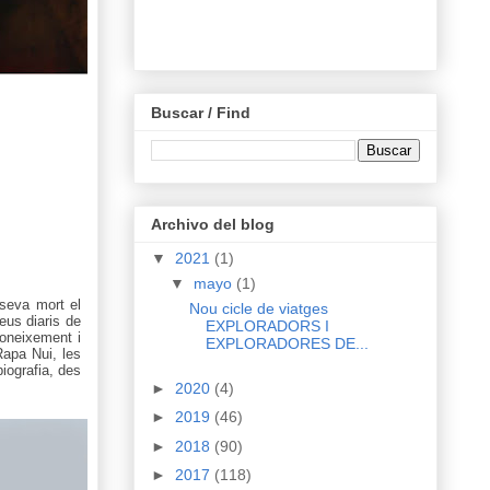
Buscar / Find
Archivo del blog
▼
2021
(1)
▼
mayo
(1)
 seva mort el
Nou cicle de viatges
eus diaris de
EXPLORADORS I
coneixement i
EXPLORADORES DE...
Rapa Nui, les
iografia, des
►
2020
(4)
►
2019
(46)
►
2018
(90)
►
2017
(118)