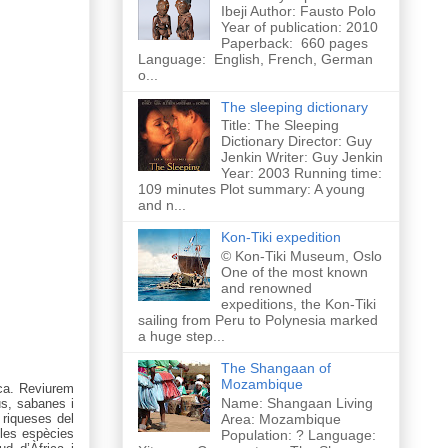
Ibeji Author: Fausto Polo
Year of publication: 2010
Paperback: 660 pages
Language: English, French, German
o...
The sleeping dictionary
Title: The Sleeping
Dictionary Director: Guy
Jenkin Writer: Guy Jenkin
Year: 2003 Running time:
109 minutes Plot summary: A young
and n...
Kon-Tiki expedition
© Kon-Tiki Museum, Oslo
One of the most known
and renowned
expeditions, the Kon-Tiki
sailing from Peru to Polynesia marked
a huge step...
The Shangaan of
Mozambique
ica. Reviurem
Name: Shangaan Living
us, sabanes i
riqueses del
Area: Mozambique
les espècies
Population: ? Language: