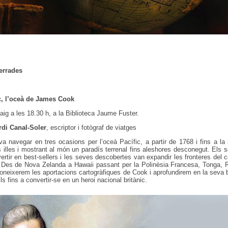
errades
ic, l’oceà de James Cook
aig a les 18.30 h, a la Biblioteca Jaume Fuster.
rdi Canal-Soler
, escriptor i fotògraf de viatges
 navegar en tres ocasions per l’oceà Pacífic, a partir de 1768 i fins a la
 illes i mostrant al món un paradís terrenal fins aleshores desconegut. Els s
rtir en best-sellers i les seves descobertes van expandir les fronteres del 
. Des de Nova Zelanda a Hawaii passant per la Polinèsia Francesa, Tonga, 
 coneixerem les aportacions cartogràfiques de Cook i aprofundirem en la seva b
s fins a convertir-se en un heroi nacional britànic.