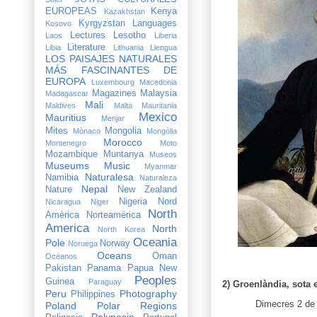
EUROPEAS
Kenya
Kazakhstan
Kyrgyzstan
Languages
Kosovo
Lectures
Lesotho
Laos
Liberia
Literature
Libia
Lithuania
Llengua
LOS PAISAJES NATURALES
MÁS FASCINANTES DE
EUROPA
Luxembourg
Macedonia
Magazines
Malaysia
Madagascar
Mali
Maldives
Malta
Mauritania
Mexico
Mauritius
Menjar
Mites
Mongolia
Mònaco
Mongòlia
Morocco
Montenegro
Moto
Mozambique
Muntanya
Museos
Museums
Music
Myanmar
Naturalesa
Namibia
Naturaleza
Nepal
Nature
New Zealand
Nigeria
Nord
Nicaragua
Niger
North
Amèrica
Norteamérica
America
North
North Korea
Oceania
Pole
Norway
Noruega
Oceans
Oman
Océanos
Pakistan
Panama
Papua New
Peoples
Guinea
Paraguay
2) Groenlàndia, sota
Peru
Photography
Philippines
Dimecres 2 de j
Poland
Polar Regions
Polynesia