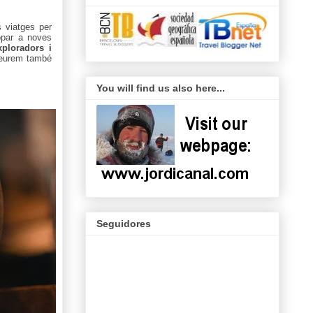
 viatges per
opar a noves
xploradors i
 veurem també
You will find us also here...
Seguidores