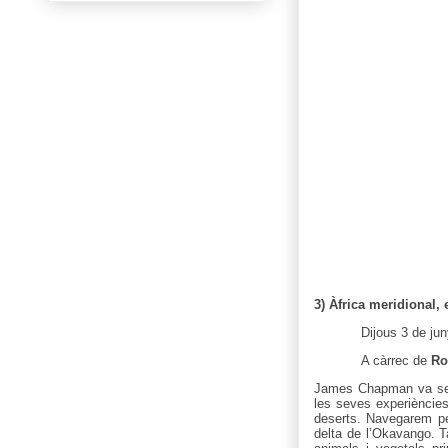
3) Àfrica meridional
Dijous 3 de ju
A càrrec de
Ro
James Chapman va ser u
les seves experiències
deserts. Navegarem pe
delta de l’Okavango. 