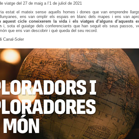
e viatge del 27 de maig a l’1 de juliol de 2021
ia estat el mateix sense aquells homes i dones que van emprendre llargs
 llunyanes, ens van omplir els espais en blanc dels mapes i ens van apr
 aquest cicle coneixerem la vida i els viatges d’alguns d’aquests e
ón
i, sota el guiatge dels conferenciants que han seguit els seus passos,
món que ens van descobrir i què queda del seu record.
di Canal-Soler