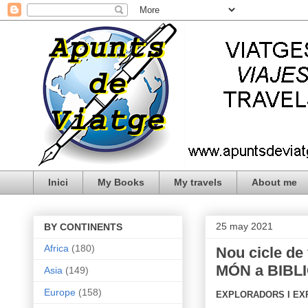
Inici
My Books
My travels
About me
25 may 2021
BY CONTINENTS
Africa
(180)
Nou cicle 
MÓN a BIB
Asia
(149)
Europe
(158)
EXPLORADORS I E