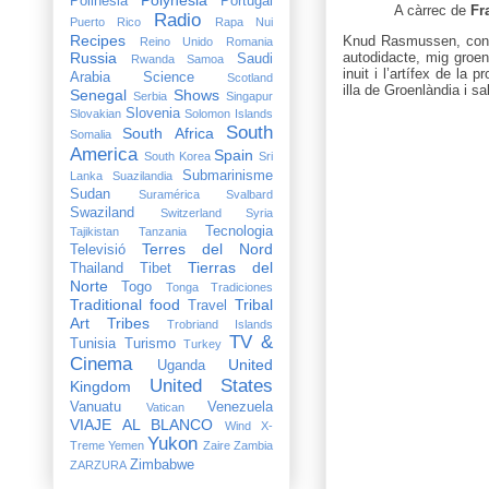
Polinesia
Portugal
A càrrec de
Fr
Radio
Puerto Rico
Rapa Nui
Recipes
Knud Rasmussen, coneg
Reino Unido
Romania
Russia
autodidacte, mig groen
Saudi
Rwanda
Samoa
inuit i l’artífex de la 
Arabia
Science
Scotland
illa de Groenlàndia i 
Senegal
Shows
Serbia
Singapur
Slovenia
Slovakian
Solomon Islands
South
South Africa
Somalia
America
Spain
South Korea
Sri
Submarinisme
Lanka
Suazilandia
Sudan
Suramérica
Svalbard
Swaziland
Switzerland
Syria
Tecnologia
Tajikistan
Tanzania
Terres del Nord
Televisió
Tierras del
Thailand
Tibet
Norte
Togo
Tonga
Tradiciones
Traditional food
Tribal
Travel
Art
Tribes
Trobriand Islands
TV &
Tunisia
Turismo
Turkey
Cinema
United
Uganda
United States
Kingdom
Vanuatu
Venezuela
Vatican
VIAJE AL BLANCO
Wind X-
Yukon
Treme
Yemen
Zaire
Zambia
Zimbabwe
ZARZURA