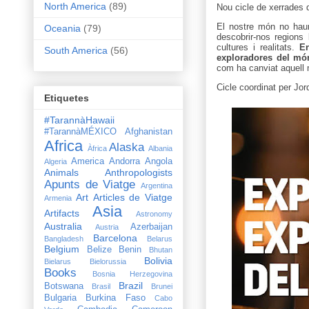
North America
(89)
Nou cicle de xerrades d
El nostre món no haur
Oceania
(79)
descobrir-nos regions
cultures i realitats.
En
South America
(56)
exploradores del m
com ha canviat aquell 
Cicle coordinat per Jor
Etiquetes
#TarannàHawaii
#TarannàMÉXICO
Afghanistan
Africa
Alaska
Àfrica
Albania
America
Andorra
Angola
Algeria
Animals
Anthropologists
Apunts de Viatge
Argentina
Art
Articles de Viatge
Armenia
Asia
Artifacts
Astronomy
Australia
Azerbaijan
Austria
Barcelona
Bangladesh
Belarus
Belgium
Belize
Benin
Bhutan
Bolivia
Bielarus
Bielorussia
Books
Bosnia Herzegovina
Brazil
Botswana
Brasil
Brunei
Bulgaria
Burkina Faso
Cabo