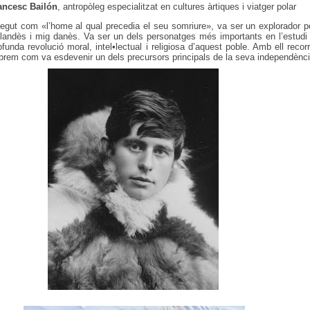
ancesc Bailón
, antropòleg especialitzat en cultures àrtiques i viatger polar
ut com «l’home al qual precedia el seu somriure», va ser un explorador po
landès i mig danès. Va ser un dels personatges més importants en l’estudi 
profunda revolució moral, intel•lectual i religiosa d’aquest poble. Amb ell reco
sabrem com va esdevenir un dels precursors principals de la seva independènci