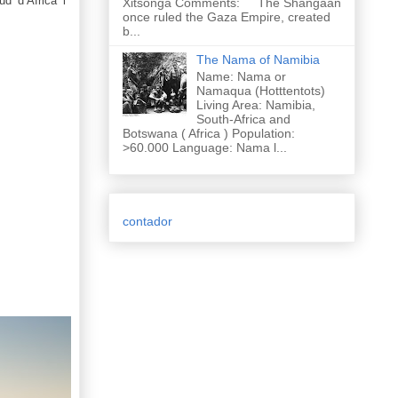
ud d’Àfrica i
Xitsonga Comments: The Shangaan
once ruled the Gaza Empire, created
b...
The Nama of Namibia
Name: Nama or
Namaqua (Hotttentots)
Living Area: Namibia,
South-Africa and
Botswana ( Africa ) Population:
>60.000 Language: Nama l...
contador