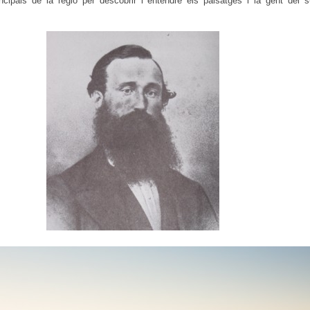
ncipals de la regió per descobrir i entendre els paisatges i la gent del s