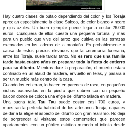
Hay cuatro clases de búfalo dependiendo del color, y los
Toraja
aprecian especialmente la clase Saleco, de color blanco y negro
y ojos azules. Un buen ejemplar puede llegar a costar 26.000
euros. Cualquiera de ellos cuesta una pequeña fortuna, y más
para un pueblo que vive del arroz que cultiva en las terrazas
excavadas en las laderas de la montaña. Es probablemente a
causa de estos precios elevados que la ceremonia funeraria,
entre los Toraja, suele tardar tanto.
No es raro que una familia
tarde hasta cuatro años en preparar toda la fiesta de entierro
para su difunto.
Mientras dure la preparación, el muerto estará
confinado en un ataúd de madera, envuelto en telas, y pasará a
ser un mueble más dentro de la casa.
Cuando los entierran, lo hacen en paredes de roca, en pequeños
nichos excavados en la piedra que cubren con un pequeño
balcón donde se coloca una efigie del difunto tallada en madera.
Una buena talla
Tau Tau
puede costar casi 700 euros, y
muestran la perfecta habilidad de los artesanos Toraja, capaces
de dar a la efigie el aspecto del difunto con gran realismo. No deja
de sorprender al visitante estos cementerios que parecen
apartamentos con un público estático mirando al infinito desde