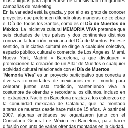
más antiguas para apoderarse de la festividad con grandes
campañas de marketing.
En la variedad está la gracia, y por ello es grato de conocer
proyectos que pretenden difundir otras maneras de celebrar
el Día de Todos los Santos, como es el
Día de Muertos de
México
. La iniciativa cultural
MEMORIA VIVA
pretende que
seis ciudades de tres países y dos continentes distintos
conozcan la tradición mexicana del Día de Muertos. En este
sentido, la iniciativa cultural se dirige a cualquier colectivo,
espacio público, cultural o comercial de Los Ángeles, Miami,
Nueva York, Madrid y Barcelona, a que divulguen y
promocionen la creación de un Altar de Muertos o cualquier
actividad cultural relacionada con el
Día de Muertos
.
“
Memoria Viva
” es un proyecto participativo que conecta a
diversas comunidades de mexicanos en el mundo para
celebrar juntos esta tradición, manteniendo viva la
costumbre de ofrendar y recordar a los difuntos, incluso en
el extranjero. Nació en Barcelona gracias a los esfuerzos de
la comunidad mexicana de Cataluña, que ha montado
altares de muertos desde hace más de 15 años. A partir del
2007, algunas entidades se organizaron junto con el
Consulado General de México en Barcelona, para hacer
difusión conjunta de varias ofrendas montadas en la ciudad.