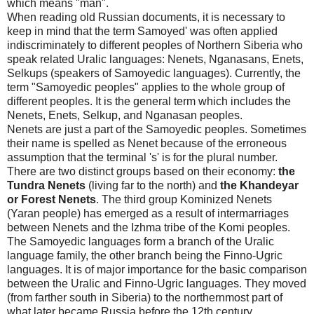
which means "man".
When reading old Russian documents, it is necessary to
keep in mind that the term Samoyed' was often applied
indiscriminately to different peoples of
Northern Siberia
who
speak related Uralic languages: Nenets, Nganasans, Enets,
Selkups (speakers of Samoyedic languages). Currently, the
term "Samoyedic peoples" applies to the whole group of
different peoples. It is the general term which includes the
Nenets, Enets, Selkup, and Nganasan peoples.
Nenets are just a part of the Samoyedic peoples. Sometimes
their name is spelled as Nenet because of the erroneous
assumption that the terminal 's' is for the plural number.
There are two distinct groups based on their economy:
the
Tundra Nenets
(living far to the north) and
the Khandeyar
or
Forest
Nenets
. The third group Kominized Nenets
(Yaran people) has emerged as a result of intermarriages
between Nenets and the Izhma tribe of the Komi peoples.
The Samoyedic languages form a branch of the Uralic
language family, the other branch being the Finno-Ugric
languages. It is of major importance for the basic comparison
between the Uralic and Finno-Ugric languages. They moved
(from farther south in Siberia) to the northernmost part of
what later became
Russia
before the 12th century.