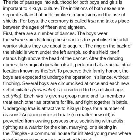
The rite of passage into adulthood for both boys and girls is
important to Kikuyu culture. The initiations of both sexes are
separate affairs but both involve circumcision and the use of
shields. For boys, the ceremony is called
Irua
and takes place
between the ages of fifteen and eighteen.
First, there are a number of dances. The boys wear
the
ndome
shields during these dances to symbolise the adult
warrior status they are about to acquire. The ring on the back of
the shield is worn under the left armpit, so the shield itself
stands high above the head of the dancer. After the dancing
comes the surgical operation itself, performed at a special ritual
location known as the
Iteri
. To preserve their family honour, the
boys are expected to undergo the operation in silence, without
flinching. Several boys are circumcised at once and each new
set of initiates
(mwanake)
is considered to be a distinct age
set
(rika)
. Each
rika
is given a group name and its members
treat each other as brothers for life, and fight together in battle.
Undergoing
Irua
is attractive to Kikuyu boys for a number of
reasons: An uncircumcised male (no matter how old) is
prevented from owning possessions, socialising with adults,
fighting as a warrior for the clan, marrying, or sleeping in
the
Thingira
- a communal house for initiated young men where
initiated young women are permitted to visit.