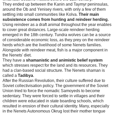
They ended up between the Kanin and Taymyr peninsulas,
around the
Ob
and Yenisey rivers, with only a few of them
settling into small communities like Kolva.
Their main
subsistence comes from hunting and reindeer herding.
Using reindeer as a draft animal throughout the year enables
to cover great distances. Large-scale reindeer herding
emerged in the 18th century. Tundra wolves can be a source
of considerable economic loss, as they prey on the reindeer
herds which are the livelihood of some Nenets families.
Alongside with reindeer meat, fish is a major component in
the Nenets' diet.
They have a
shamanistic and animistic belief system
which stresses respect for the land and its resources. They
had a clan-based social structure. The Nenets shaman is
called a
Tadibya
.
After the Russian Revolution, their culture suffered due to
Soviet collectivisation policy. The government of the
Soviet
Union
tried to force the nomadic Samoyeds to become
sedentary. They were forced to settle in villages and their
children were educated in state boarding schools, which
resulted in erosion of their cultural identity. Many, especially
in the Nenets Autonomous Okrug lost their mother tongue