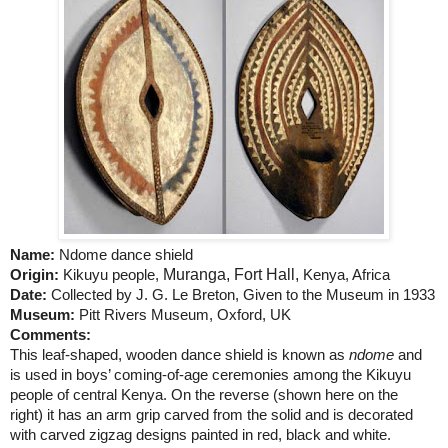
Name:
Ndome dance shield
Muranga,
Fort Hall
,
Origin:
Kikuyu people,
Kenya
,
Africa
Date:
Collected by J. G. Le Breton, Given to the Museum in 1933
Museum:
Pitt
Rivers
Museum
,
Oxford
,
UK
Comments:
This leaf-shaped, wooden dance shield is known as
ndome
and
is used in boys’ coming-of-age ceremonies among the Kikuyu
people of central
Kenya
. On the reverse (shown here on the
right) it has an arm grip carved from the solid and is decorated
with carved zigzag designs painted in red, black and white.