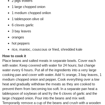
2 pigs trotters
1 large chopped onion
1 medium chopped onlion
1 tablespoon olive oil
6 cloves garlic
3 bay leaves
oranges
hot peppers
rice, manioc, couscous or fried, shredded kale
How to cook it
Place beans and salted meats in separate bowls. Cover each
with water. Keep covered with water for 24 hours; but change
water every 6 hours. Put all of the ingredients into a very large
cooking pan and cover with water. Add ½ orange, 3 bay leaves, 1
medium chopped onion and pepper. Cook everything over a low
heat and gradually withdraw the meats as they are cooked to
prevent them from becoming too soft. In a separate pan heat a
tablespoon of soybean oil and fry the 6 cloves of garlic and the
large chopped onion. Pour into the beans and mix well.
Temporarily remove a cup of the beans and crush with a wooden