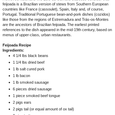
feijoada is a Brazilian version of stews from Southern European
countries like France (cassoulet), Spain, Italy and, of course,
Portugal. Traditional Portuguese bean-and-pork dishes (cozidos)
like those from the regions of
Estremadura
and Trás-os-Montes
are the ancestors of Brazilian feijoada. The earliest printed
references to the dish appeared in the mid-19th century, based on
menus of upper-class, urban restaurants.
Feijoada Recipe
Ingredients:
4 1/4 lbs black beans
1 1/4 lbs dried beef
1 lb salt cured pork
1 lb bacon
1 lb smoked sausage
6 pieces dried sausage
1 piece smoked beef tongue
2 pigs ears
2 pigs tail (or equal amount of ox tail)