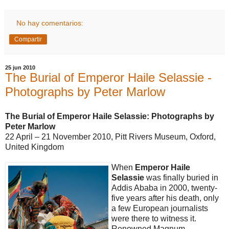
No hay comentarios:
Compartir
25 jun 2010
The Burial of Emperor Haile Selassie -
Photographs by Peter Marlow
The Burial of Emperor Haile Selassie: Photographs by
Peter Marlow
22 April – 21 November 2010, Pitt Rivers Museum, Oxford,
United Kingdom
When
Emperor Haile
Selassie
was finally buried in
Addis Ababa in 2000, twenty-
five years after his death, only
a few European journalists
were there to witness it.
Renowned Magnum