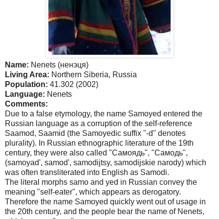
Name:
Nenets (
ненэця
)
Living Area:
Northern
Siberia
,
Russia
Population:
41.302 (2002)
Language:
Nenets
Comments:
Due to a false etymology, the name Samoyed entered the
Russian language as a corruption of the self-reference
Saamod, Saamid (the Samoyedic suffix "-d" denotes
plurality). In Russian ethnographic literature of the 19th
century, they were also called "Самоядь", "Самодь",
(samoyad', samod', samodijtsy, samodijskie narody) which
was often transliterated into English as Samodi.
The literal morphs samo and yed in Russian convey the
meaning "self-eater", which appears as derogatory.
Therefore the name Samoyed quickly went out of usage in
the 20th century, and the people bear the name of Nenets,