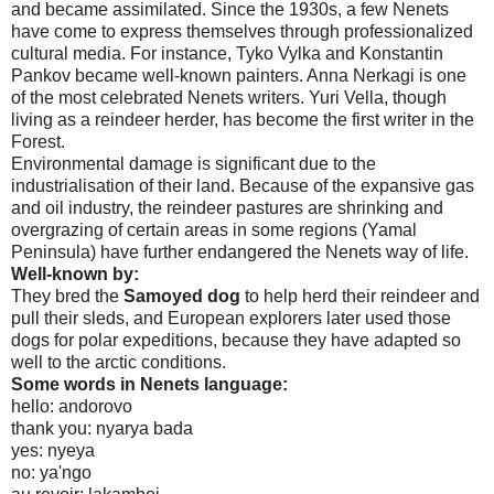
and became assimilated. Since the 1930s, a few Nenets
have come to express themselves through professionalized
cultural media. For instance, Tyko Vylka and Konstantin
Pankov became well-known painters. Anna Nerkagi is one
of the most celebrated Nenets writers. Yuri Vella, though
living as a reindeer herder, has become the first writer in the
Forest
.
Environmental damage is significant due to the
industrialisation of their land. Because of the expansive gas
and oil industry, the reindeer pastures are shrinking and
overgrazing of certain areas in some regions (
Yamal
Peninsula
) have further endangered the Nenets way of life.
Well-known by:
They bred the
Samoyed dog
to help herd their reindeer and
pull their sleds, and European explorers later used those
dogs for polar expeditions, because they have adapted so
well to the arctic conditions.
Some words in Nenets language:
hello: andorovo
thank you: nyarya bada
yes: nyeya
no: ya'ngo