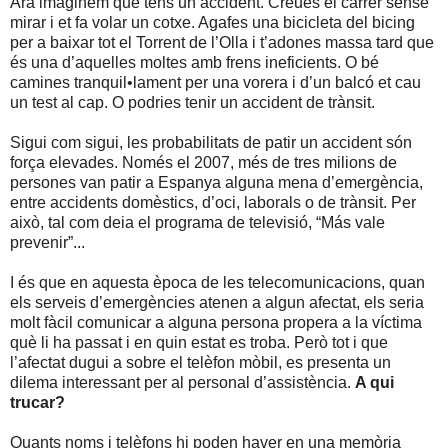
Ara imaginem que tens un accident. Creues el carrer sense
mirar i et fa volar un cotxe. Agafes una bicicleta del bicing
per a baixar tot el Torrent de l’Olla i t’adones massa tard que
és una d’aquelles moltes amb frens ineficients. O bé
camines tranquil•lament per una vorera i d’un balcó et cau
un test al cap. O podries tenir un accident de trànsit.
Sigui com sigui, les probabilitats de patir un accident són
força elevades. Només el 2007, més de tres milions de
persones van patir a Espanya alguna mena d’emergència,
entre accidents domèstics, d’oci, laborals o de trànsit. Per
això, tal com deia el programa de televisió, “Más vale
prevenir”...
I és que en aquesta època de les telecomunicacions, quan
els serveis d’emergències atenen a algun afectat, els seria
molt fàcil comunicar a alguna persona propera a la víctima
què li ha passat i en quin estat es troba. Però tot i que
l’afectat dugui a sobre el telèfon mòbil, es presenta un
dilema interessant per al personal d’assistència.
A qui
trucar?
Quants noms i telèfons hi poden haver en una memòria