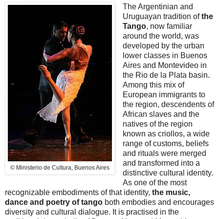
The Argentinian and
Uruguayan tradition of
the
Tango
, now familiar
around the world, was
developed by the urban
lower classes in Buenos
Aires and Montevideo in
the Rio de la Plata basin.
Among this mix of
European immigrants to
the region, descendents of
African slaves and the
natives of the region
known as criollos, a wide
range of customs, beliefs
and rituals were merged
and transformed into a
© Ministerio de Cultura, Buenos Aires
distinctive cultural identity.
As one of the most
recognizable embodiments of that identity,
the music,
dance and poetry of tango
both embodies and encourages
diversity and cultural dialogue. It is practised in the