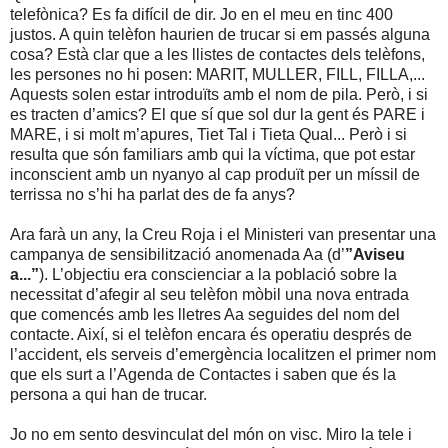
telefònica? Es fa difícil de dir. Jo en el meu en tinc 400
justos. A quin telèfon haurien de trucar si em passés alguna
cosa? Està clar que a les llistes de contactes dels telèfons,
les persones no hi posen: MARIT, MULLER, FILL, FILLA,...
Aquests solen estar introduïts amb el nom de pila. Però, i si
es tracten d’amics? El que sí que sol dur la gent és PARE i
MARE, i si molt m’apures, Tiet Tal i Tieta Qual... Però i si
resulta que són familiars amb qui la víctima, que pot estar
inconscient amb un nyanyo al cap produït per un míssil de
terrissa no s’hi ha parlat des de fa anys?
Ara farà un any, la Creu Roja i el Ministeri van presentar una
campanya de sensibilització anomenada Aa (d’
”Aviseu
a...”
). L’objectiu era conscienciar a la població sobre la
necessitat d’afegir al seu telèfon mòbil una nova entrada
que comencés amb les lletres Aa seguides del nom del
contacte. Així, si el telèfon encara és operatiu després de
l’accident, els serveis d’emergència localitzen el primer nom
que els surt a l’Agenda de Contactes i saben que és la
persona a qui han de trucar.
Jo no em sento desvinculat del món on visc. Miro la tele i