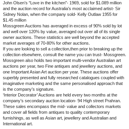
John Olsen’s “Love in the kitchen”- 1969, sold for $1.089 million
and the auction record for Australia’s most acclaimed artist- Sir
Sidney Nolan, when the company sold- Kelly Outlaw 1955 for
$1.45 million
Mossgreen Auctions has averaged in excess of 90% sold by lot
and well over 120% by value, averaged out over all of its single
owner auctions. These statistics are well beyond the accepted
market averages of 70-80% for other auctions.
If you are looking to sell a collection,then prior to breaking up the
collection elsewhere, consult the name you can trust- Mossgreen.
Mossgreen also holds two important multi-vendor Australian art
auctions per year, two Fine antiques and jewellery auctions, and
one Important Asian Art auction per year. These auctions offer
superbly presented and fully researched catalogues coupled with
imaginative marketing and the same personalised approach that
is the company’s signature.
‘Interior Decorator’ Auctions are held every two months at the
company’s secondary auction location- 94 High street Prahran.
These sales encompass the mid- value and collectors markets
and cover all fields from antiques to quality contemporary
furnishings, as well as Asian art, jewellery and Australian and
International art.