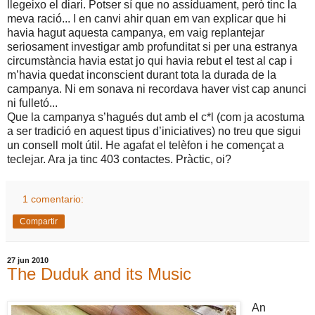
llegeixo el diari. Potser sí que no assíduament, però tinc la
meva ració... I en canvi ahir quan em van explicar que hi
havia hagut aquesta campanya, em vaig replantejar
seriosament investigar amb profunditat si per una estranya
circumstància havia estat jo qui havia rebut el test al cap i
m’havia quedat inconscient durant tota la durada de la
campanya. Ni em sonava ni recordava haver vist cap anunci
ni fulletó...
Que la campanya s’hagués dut amb el c*l (com ja acostuma
a ser tradició en aquest tipus d’iniciatives) no treu que sigui
un consell molt útil. He agafat el telèfon i he començat a
teclejar. Ara ja tinc 403 contactes. Pràctic, oi?
1 comentario:
Compartir
27 jun 2010
The Duduk and its Music
An