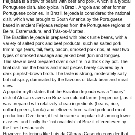
Feijoada
is a stew of beans with beef and pork, which is a typical
Portuguese dish, also typical in
Brazil
,
Angola
and other former
Portuguese colonies. In
Brazil
, feijoada is considered the national
dish, which was brought to South America by the Portuguese,
based in ancient Feijoada recipes from the Portuguese regions of
Beira
,
Estremadura
, and Trás-os-Montes.
The Brazilian feijoada is prepared with black turtle beans, with a
variety of salted pork and beef products, such as salted pork
trimmings (ears, tail, feet), bacon, smoked pork ribs, at least two
types of smoked sausage and jerked beef (loin and tongue).
This stew is best prepared over slow fire in a thick clay pot. The
final dish has the beans and meat pieces barely covered by a
dark purplish-brown broth. The taste is strong, moderately salty
but not spicy, dominated by the flavours of black bean and meat
stew.
A popular myth states that the Brazilian feijoada was a "luxury"
dish of African slaves on Brazilian colonial farms (engenhos), as it
was prepared with relatively cheap ingredients (beans, rice,
collard greens, farofa) and leftovers from salted pork and meat
production. Over time, it first became a popular dish among lower
classes, and finally the "national dish" of
Brazil
, offered even by
the finest restaurants.
However, historians like Luís da Câmara Cascudo consider that