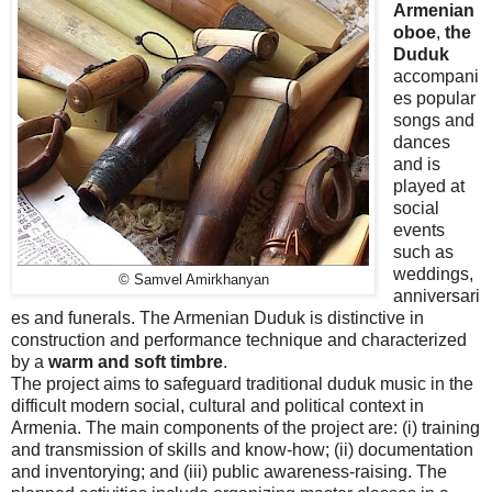
Armenian
oboe
,
the
Duduk
accompani
es popular
songs and
dances
and is
played at
social
events
such as
weddings,
© Samvel Amirkhanyan
anniversari
es and funerals. The Armenian Duduk is distinctive in
construction and performance technique and characterized
by a
warm and soft timbre
.
The project aims to safeguard traditional duduk music in the
difficult modern social, cultural and political context in
Armenia. The main components of the project are: (i) training
and transmission of skills and know-how; (ii) documentation
and inventorying; and (iii) public awareness-raising. The