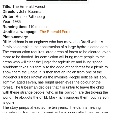
Title:
The Emerald Forest
Director:
John Boorman
Writer:
Rospo Pallenberg
Year:
1985
Running time:
110 minutes
Unofficial webpage:
The Emerald Forest
Plot summary:
Bill Markham is an engineer who has moved to
Brazil
with his
family to complete the construction of a large hydro-electric dam.
The construction requires large areas of forest to be cleared, even
more to be flooded. Its completion will bring more people to the
areas who will clear the jungle for agriculture and living space.
Markham
takes his family to the edge of the forest for a picnic to
show them the jungle. It is then that an Indian from one of the
indigenous tribes known as the Invisible People notices his son,
Tommy, aged seven, has bright green eyes the colour of the
forest. The tribesman decides that it is unfair to leave the child
with these strange people, who, in his opinion, are destroying the
world. He abducts the child.
Markham
pursues them, but his son
is gone.
The story jumps ahead some ten years. The dam is nearing
completion. Tommy, or Tommé as he is now called, has become