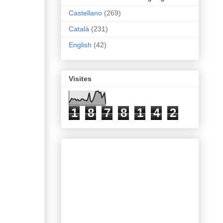
Castellano
(269)
Català
(231)
English
(42)
Visites
1
8
7
8
1
4
2