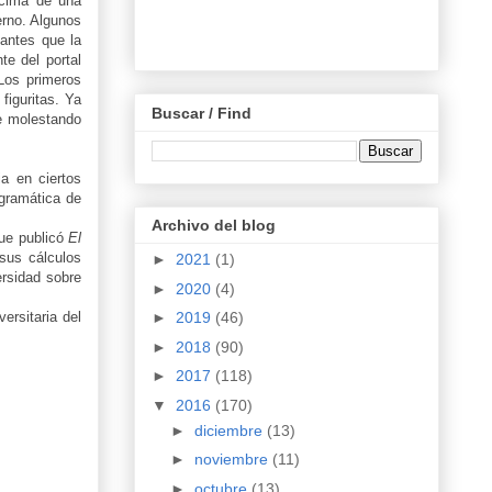
ncima de una
erno. Algunos
iantes que la
e del portal
Los primeros
figuritas. Ya
Buscar / Find
te molestando
a en ciertos
 gramática de
Archivo del blog
que publicó
El
sus cálculos
►
2021
(1)
ersidad sobre
►
2020
(4)
►
2019
(46)
versitaria del
►
2018
(90)
►
2017
(118)
▼
2016
(170)
►
diciembre
(13)
►
noviembre
(11)
►
octubre
(13)