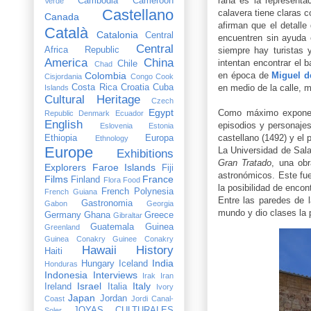
rana es la representa
Cambodia
Cameroon
Verde
Castellano
calavera tiene claras c
Canada
afirman que el detalle
Català
Catalonia
Central
encuentren sin ayuda 
Central
Africa Republic
siempre hay turistas
America
China
intentan encontrar el 
Chile
Chad
Colombia
en época de
Miguel 
Cisjordania
Congo
Cook
Costa Rica
Croatia
Cuba
en medio de la calle, m
Islands
Cultural Heritage
Czech
Egypt
Como máximo exponen
Republic
Denmark
Ecuador
English
episodios y personaje
Eslovenia
Estonia
castellano (1492) y el
Ethiopia
Europa
Ethnology
Europe
La Universidad de Sal
Exhibitions
Gran Tratado
, una ob
Explorers
Faroe Islands
Fiji
astronómicos. Este fue
Films
France
Finland
Flora
Food
la posibilidad de encont
French Polynesia
French Guiana
Entre las paredes de 
Gastronomia
Gabon
Georgia
mundo y dio clases la 
Germany
Ghana
Greece
Gibraltar
Guatemala
Guinea
Greenland
Guinea Conakry
Guinee Conakry
Hawaii
History
Haiti
India
Hungary
Iceland
Honduras
Indonesia
Interviews
Irak
Iran
Israel
Italy
Ireland
Italia
Ivory
Japan
Jordan
Coast
Jordi Canal-
JOYAS CULTURALES
Soler