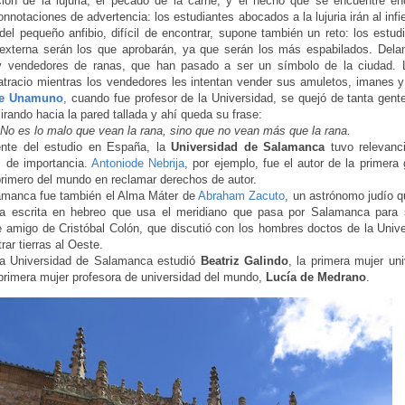
ción de la lujuria, el pecado de la carne, y el hecho que se encuentre e
onnotaciones de advertencia: los estudiantes abocados a la lujuria irán al infi
 del pequeño anfibio, difícil de encontrar, supone también un reto: los estud
externa serán los que aprobarán, ya que serán los más espabilados. Delant
 y vendedores de ranas, que han pasado a ser un símbolo de la ciudad. 
batracio mientras los vendedores les intentan vender sus amuletos, imanes y 
de Unamuno
, cuando fue profesor de la Universidad, se quejó de tanta gen
irando hacia la pared tallada y ahí queda su frase:
No es lo malo que vean la rana, sino que no vean más que la rana.
te del estudio en España, la
Universidad de Salamanca
tuvo relevanci
s de importancia.
Antoniode Nebrija
, por ejemplo, fue el autor de la primera
 primero del mundo en reclamar derechos de autor.
amanca fue también el Alma Máter de
Abraham Zacuto
, un astrónomo judío 
ra escrita en hebreo que usa el meridiano que pasa por Salamanca para 
 amigo de Cristóbal Colón, que discutió con los hombres doctos de la Univ
rar tierras al Oeste.
la Universidad de Salamanca estudió
Beatriz Galindo
, la primera mujer uni
primera mujer profesora de universidad del mundo,
Lucía de Medrano
.