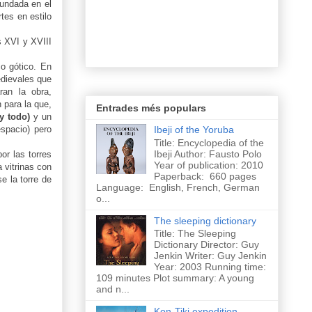
undada en el
tes en estilo
s XVI y XVIII
co gótico. En
edievales que
ran la obra,
 para la que,
Entrades més populars
y todo)
y un
espacio) pero
Ibeji of the Yoruba
Title: Encyclopedia of the
Ibeji Author: Fausto Polo
por las torres
Year of publication: 2010
 vitrinas con
Paperback: 660 pages
e la torre de
Language: English, French, German
o...
The sleeping dictionary
Title: The Sleeping
Dictionary Director: Guy
Jenkin Writer: Guy Jenkin
Year: 2003 Running time:
109 minutes Plot summary: A young
and n...
Kon-Tiki expedition