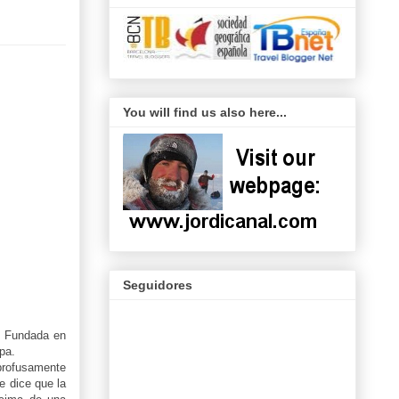
You will find us also here...
Seguidores
e. Fundada en
pa.
profusamente
e dice que la