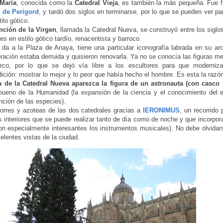
 María
, conocida como la
Catedral Vieja
, es también la más pequeña. Fue f
 de Perigord
, y tardó dos siglos en terminarse, por lo que se pueden ver par
tilo gótico.
nción de la Virgen
, llamada la Catedral Nueva, se construyó entre los siglo
tes en estilo gótico tardío, renacentista y barroco.
da a la Plaza de Anaya, tiene una particular iconografía labrada en su ar
ración estaba derruida y quisieron renovarla. Ya no se conocía las figuras m
arco, por lo que se dejó vía libre a los escultores para que moderniza
ición: mostrar lo mejor y lo peor que había hecho el hombre. Es esta la razón
a de la Catedral Nueva aparezca la figura de un astronauta (con casco 
 bueno de la Humanidad (la expansión de la ciencia y el conocimiento del 
inción de las especies).
torres y azoteas de las dos catedrales gracias a
IERONIMUS
, un recorrido 
 interiores que se puede realizar tanto de día como de noche y que incorpora
on especialmente interesantes los instrumentos musicales). No debe olvidars
elentes vistas de la ciudad.