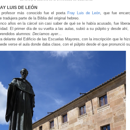
RAY LUIS DE LEÓN
 profesor más conocido fue el poeta
Fray Luis de León
, que fue encarc
 tradujera parte de la Biblia del original hebreo.
co años en la cárcel sin casi saber de qué se le había acusado, fue libera
idad. El primer día de su vuelta a las aulas, subió a su púlpito y desde ahí,
rprendidos alumnos:
Decíamos ayer…
a delante del Edificio de las Escuelas Mayores, con la inscripción que le hi
o puede verse el aula donde daba clase, con el púlpito desde el que pronunció su