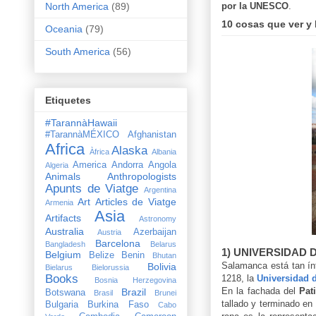
por la UNESCO
.
North America
(89)
10 cosas que ver y
Oceania
(79)
South America
(56)
Etiquetes
#TarannàHawaii
#TarannàMÉXICO
Afghanistan
Africa
Alaska
Àfrica
Albania
America
Andorra
Angola
Algeria
Animals
Anthropologists
Apunts de Viatge
Argentina
Art
Articles de Viatge
Armenia
Asia
Artifacts
Astronomy
Australia
Azerbaijan
Austria
Barcelona
Bangladesh
Belarus
1) UNIVERSIDAD
Belgium
Belize
Benin
Bhutan
Salamanca está tan ínt
Bolivia
Bielarus
Bielorussia
Books
1218, la
Universidad 
Bosnia Herzegovina
En la fachada del
Pat
Brazil
Botswana
Brasil
Brunei
tallado y terminado en 
Bulgaria
Burkina Faso
Cabo