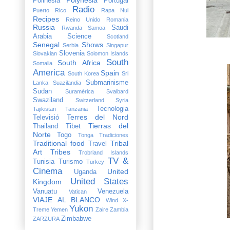
Polinesia
Portugal
Radio
Puerto Rico
Rapa Nui
Recipes
Reino Unido
Romania
Russia
Saudi
Rwanda
Samoa
Arabia
Science
Scotland
Senegal
Shows
Serbia
Singapur
Slovenia
Slovakian
Solomon Islands
South
South Africa
Somalia
America
Spain
South Korea
Sri
Submarinisme
Lanka
Suazilandia
Sudan
Suramérica
Svalbard
Swaziland
Switzerland
Syria
Tecnologia
Tajikistan
Tanzania
Terres del Nord
Televisió
Tierras del
Thailand
Tibet
Norte
Togo
Tonga
Tradiciones
Traditional food
Tribal
Travel
Art
Tribes
Trobriand Islands
TV &
Tunisia
Turismo
Turkey
Cinema
United
Uganda
United States
Kingdom
Vanuatu
Venezuela
Vatican
VIAJE AL BLANCO
Wind X-
Yukon
Treme
Yemen
Zaire
Zambia
Zimbabwe
ZARZURA