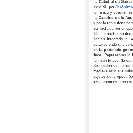
La
Catedral de Santa
siglo XII por
Jerónimo
románico y otras en es
La
Catedral de la Asu
y por lo tanto tiene par
Su fachada norte, que 
1992 la maltrecha deco
habían integrado el 
estableciendo una cond
en la portalada gótic
lince. Representan lo
también lo peor (la ext
Se pueden visitar las 
medievales y sus salas
objetos de la época (s
las campanas, con exc