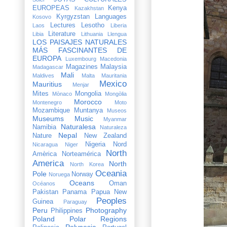
EUROPEAS
Kenya
Kazakhstan
Kyrgyzstan
Languages
Kosovo
Lectures
Lesotho
Laos
Liberia
Literature
Libia
Lithuania
Llengua
LOS PAISAJES NATURALES
MÁS FASCINANTES DE
EUROPA
Luxembourg
Macedonia
Magazines
Malaysia
Madagascar
Mali
Maldives
Malta
Mauritania
Mexico
Mauritius
Menjar
Mites
Mongolia
Mònaco
Mongòlia
Morocco
Montenegro
Moto
Mozambique
Muntanya
Museos
Museums
Music
Myanmar
Naturalesa
Namibia
Naturaleza
Nepal
Nature
New Zealand
Nigeria
Nord
Nicaragua
Niger
North
Amèrica
Norteamérica
America
North
North Korea
Oceania
Pole
Norway
Noruega
Oceans
Oman
Océanos
Pakistan
Panama
Papua New
Peoples
Guinea
Paraguay
Peru
Photography
Philippines
Poland
Polar Regions
Polynesia