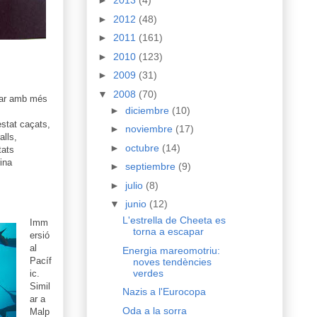
►
2013
(4)
►
2012
(48)
►
2011
(161)
►
2010
(123)
►
2009
(31)
▼
2008
(70)
 mar amb més
►
diciembre
(10)
stat caçats,
►
noviembre
(17)
alls,
►
octubre
(14)
tats
ina
►
septiembre
(9)
►
julio
(8)
▼
junio
(12)
L'estrella de Cheeta es
Imm
torna a escapar
ersió
al
Energia mareomotriu:
Pacíf
noves tendències
verdes
ic.
Simil
Nazis a l'Eurocopa
ar a
Oda a la sorra
Malp