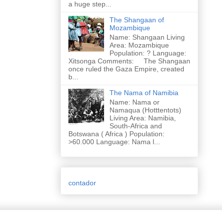
a huge step...
The Shangaan of
Mozambique
Name: Shangaan Living
Area: Mozambique
Population: ? Language:
Xitsonga Comments: The Shangaan
once ruled the Gaza Empire, created
b...
The Nama of Namibia
Name: Nama or
Namaqua (Hotttentots)
Living Area: Namibia,
South-Africa and
Botswana ( Africa ) Population:
>60.000 Language: Nama l...
contador