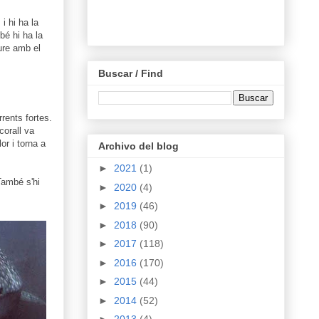
i hi ha la
bé hi ha la
eure amb el
Buscar / Find
rents fortes.
corall va
or i torna a
Archivo del blog
►
2021
(1)
També s'hi
►
2020
(4)
►
2019
(46)
►
2018
(90)
►
2017
(118)
►
2016
(170)
►
2015
(44)
►
2014
(52)