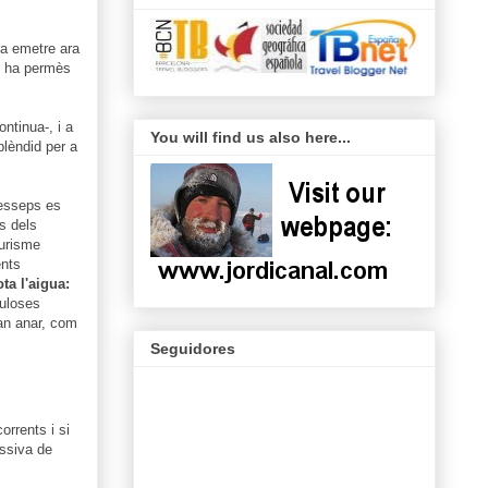
 emetre ara
li ha permès
ntinua-, i a
You will find us also here...
plèndid per a
Lesseps es
s dels
Turisme
ents
ta l'aigua:
buloses
an anar, com
Seguidores
orrents i si
assiva de