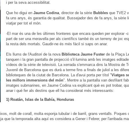
i per la seva accessibilitat.
Que ho digui en
Jaume Codina
, director de la sèrie
Bubbles
que TVE2 va
fa uns anys, és garantia de qualitat. Bussejador des de fa anys, la sèrie 
viatjar per tot el món.
-El mar és una de les últimes fronteres que encara queden per explorar -co
part de ser una meravella per als científics també és un terreny de joc es
la resta dels mortals. Gaudir-ne és més fàcil si saps on anar.
Els llums de l'Auditori de la nova
Biblioteca Jaume Fuster
de la Plaça 
tanquen i la gran pantalla de projecció s'il·lumina amb les imatges editade
vídeos de la sèrie de televisió. La xerrada s'emmarca dins la Mostra de 
Juvenil de Barcelona que es durà a terme fins a finals de juliol a les difer
biblioteques de la ciutat de Barcelona. La d'avui porta per títol "
Viatges so
les millors immersions del món
". Mentre a la pantalla van desfilant fa
imatges submarines, en Jaume Codina va explicant què es pot trobar, qu
anar i què fer als destins que ell ha considerat més interessants:
1) Roatán, Islas de la Bahía, Honduras
xos, molt de corall, molta esponja tubular i de barril, grans ventalls. Poques c
, ja que la temporada alta aquí es considera a Gener i Febrer, per l'arribada m