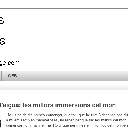
WEB
 l'aigua: les millors immersions del món
-Ja us he de dir, només començar, que tot i que he triat 5 destinacions d
a mi em semblen meravelloses, no tenen per què ser les millors del món.
començar no hi ha ni el mar Roig, que per mi és el millor lloc del món pel