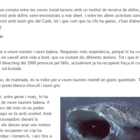
ue compta entre les seves instal·lacions amb un institut de recerca de dofins, 
rsió amb dofins semi-ensinistrats a mar obert. I entre les altres activitats tam
ersió amb tauró gris del Carib, tot i que com que no n'hi ha gaires, s'han d'atr
g.
ic
per a veure mantes i tauró balena. Requereix més experiència, perquè hi ha cor
a en vaixell amb vida a bord, que va visitant els diferents atolons. Tot i que el 
el
bleaching
del 1999 provocat pel Niño, actualment ja ha recuperat força el col
sol·licitada.
, de matinada, és la millor per a veure taurons martell en grans quantitats. 
punta blanca d'escull i tauró gris.
i, entre gener i març, hi ha
s de veure taurons balena. A
locs del món on es poden
 aquí es fa amb snorkel. Amb
bussejadors davant la
a, els deixen anar uns metres
els recuperen un cop ha
diac i tornem-hi, i així fins a