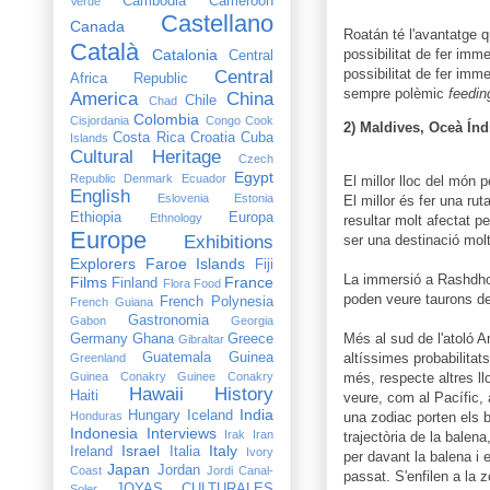
Cambodia
Cameroon
Verde
Castellano
Canada
Roatán té l'avantatge q
Català
Catalonia
possibilitat de fer imme
Central
possibilitat de fer imm
Central
Africa Republic
sempre polèmic
feedin
America
China
Chile
Chad
Colombia
Cisjordania
Congo
Cook
2) Maldives, Oceà Índ
Costa Rica
Croatia
Cuba
Islands
Cultural Heritage
Czech
Egypt
Republic
Denmark
Ecuador
El millor lloc del món 
English
Eslovenia
Estonia
El millor és fer una rut
Ethiopia
Europa
Ethnology
resultar molt afectat p
Europe
Exhibitions
ser una destinació molt 
Explorers
Faroe Islands
Fiji
La immersió a Rashdhoo
Films
France
Finland
Flora
Food
poden veure taurons de 
French Polynesia
French Guiana
Gastronomia
Gabon
Georgia
Més al sud de l'atoló Ar
Germany
Ghana
Greece
Gibraltar
Guatemala
Guinea
altíssimes probabilitat
Greenland
Guinea Conakry
Guinee Conakry
més, respecte altres l
Hawaii
History
Haiti
veure, com al Pacífic,
India
Hungary
Iceland
Honduras
una zodiac porten els 
Indonesia
Interviews
Irak
Iran
trajectòria de la balen
Israel
Italy
Ireland
Italia
Ivory
per davant la balena i 
Japan
Jordan
Coast
Jordi Canal-
passat. S'enfilen a la zo
JOYAS CULTURALES
Soler