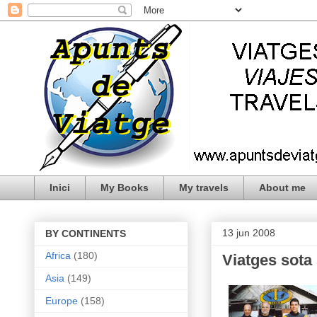
Inici
My Books
My travels
About me
13 jun 2008
BY CONTINENTS
Africa
(180)
Viatges sota
Asia
(149)
Europe
(158)