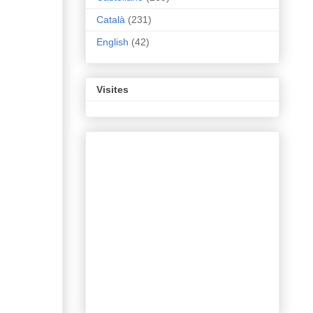
Català
(231)
English
(42)
Visites