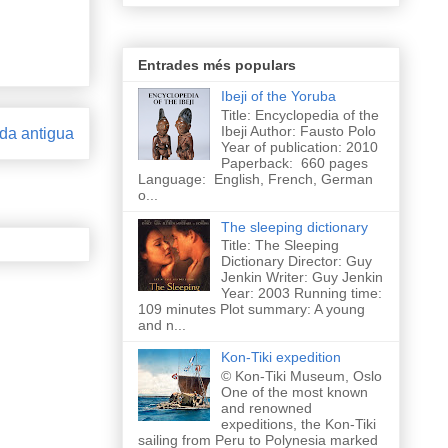
Entrades més populars
Ibeji of the Yoruba
Title: Encyclopedia of the
Ibeji Author: Fausto Polo
da antigua
Year of publication: 2010
Paperback: 660 pages
Language: English, French, German
o...
The sleeping dictionary
Title: The Sleeping
Dictionary Director: Guy
Jenkin Writer: Guy Jenkin
Year: 2003 Running time:
109 minutes Plot summary: A young
and n...
Kon-Tiki expedition
© Kon-Tiki Museum, Oslo
One of the most known
and renowned
expeditions, the Kon-Tiki
sailing from Peru to Polynesia marked