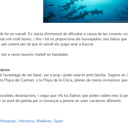
e fer en vaixell. Es tracta d'immersió de dificultat a causa de les corrents mol
at són molt bones, i fins i tot es proporciona als bussejadors una balisa que
 pel corrent per tal que el vaixell els pugui anar a buscar.
s per a veure taurons martell en bandades.
nàries
ò té l'avantatge de ser barat, ser a prop i poder anar-hi amb família. Segons e
és la Playa del Carmen, o la Playa de la Chica, plenes de meros immensos que
ssibles destinacions, i segur que n'hi ha d'altres que poden valdre més la pe
 un punt de partida per a començar a pensar en unes vacances diferents.
,
Honduras
,
Indonesia
,
Maldives
,
Spain