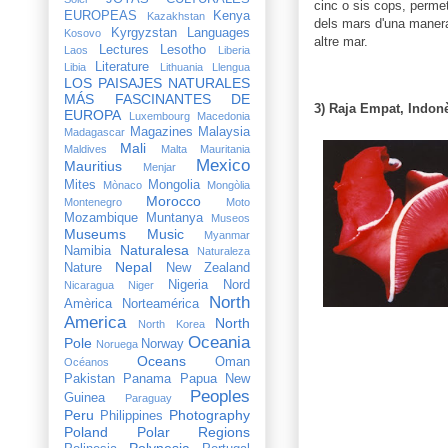
cinc o sis cops, perme
EUROPEAS
Kenya
Kazakhstan
dels mars d'una maner
Kyrgyzstan
Languages
Kosovo
altre mar.
Lectures
Lesotho
Laos
Liberia
Literature
Libia
Lithuania
Llengua
LOS PAISAJES NATURALES
MÁS FASCINANTES DE
3) Raja Empat, Indon
EUROPA
Luxembourg
Macedonia
Magazines
Malaysia
Madagascar
Mali
Maldives
Malta
Mauritania
Mexico
Mauritius
Menjar
Mites
Mongolia
Mònaco
Mongòlia
Morocco
Montenegro
Moto
Mozambique
Muntanya
Museos
Museums
Music
Myanmar
Naturalesa
Namibia
Naturaleza
Nepal
Nature
New Zealand
Nigeria
Nord
Nicaragua
Niger
North
Amèrica
Norteamérica
America
North
North Korea
Oceania
Pole
Norway
Noruega
Oceans
Oman
Océanos
Pakistan
Panama
Papua New
Peoples
Guinea
Paraguay
Peru
Photography
Philippines
Poland
Polar Regions
Polynesia