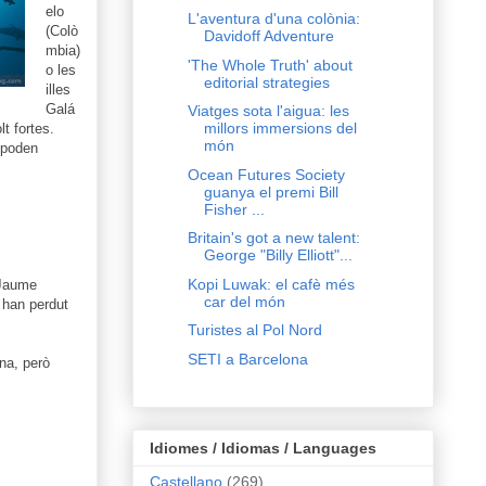
elo
L'aventura d'una colònia:
(Colò
Davidoff Adventure
mbia)
'The Whole Truth' about
o les
editorial strategies
illes
Galá
Viatges sota l'aigua: les
millors immersions del
t fortes.
món
 poden
Ocean Futures Society
guanya el premi Bill
Fisher ...
Britain's got a new talent:
George "Billy Elliott"...
Kopi Luwak: el cafè més
n Jaume
car del món
 han perdut
Turistes al Pol Nord
SETI a Barcelona
na, però
Idiomes / Idiomas / Languages
Castellano
(269)