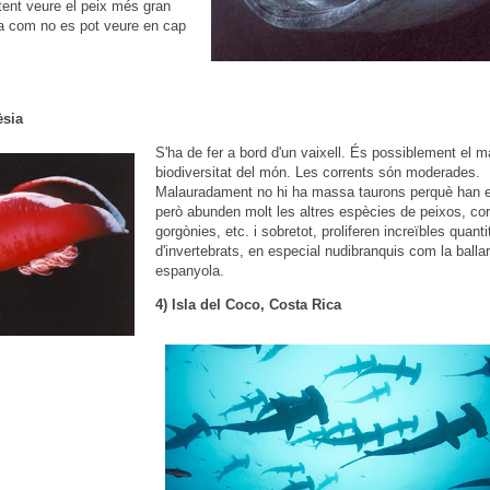
tent veure el peix més gran
a com no es pot veure en cap
èsia
S'ha de fer a bord d'un vaixell. És possiblement el
biodiversitat del món. Les corrents són moderades.
Malauradament no hi ha massa taurons perquè han e
però abunden molt les altres espècies de peixos, cor
gorgònies, etc. i sobretot, proliferen increïbles quanti
d'invertebrats, en especial nudibranquis com la ballar
espanyola.
4) Isla del Coco, Costa Rica