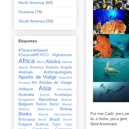
North America
(89)
Oceania
(79)
South America
(56)
Etiquetes
#TarannàHawaii
#TarannàMÉXICO
Afghanistan
Africa
Alaska
Àfrica
Albania
America
Andorra
Angola
Algeria
Animals
Anthropologists
Apunts de Viatge
Argentina
Art
Articles de Viatge
Armenia
Asia
Artifacts
Astronomy
Australia
Azerbaijan
Austria
Barcelona
Bangladesh
Belarus
Belgium
Belize
Benin
Bhutan
Bolivia
Bielarus
Bielorussia
Books
Pur mar Carib: pocs pei
Bosnia Herzegovina
és a l'estiu, poca gent
Brazil
Botswana
Brasil
Brunei
Nord-Americans.
Bulgaria
Burkina Faso
Cabo