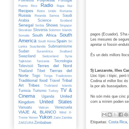
Polinesia
Portugal
Radio
Puerto Rico
Rapa Nui
Recipes
Reino Unido
Romania
Russia
Saudi
Rwanda
Samoa
Arabia
Science
Scotland
Senegal
Shows
Serbia
Singapur
Slovenia
Slovakian
Solomon Islands
pagos (Ecuador). S'ha d
South
South Africa
Somalia
Les mesures de seguret
America
Spain
South Korea
Sri
apretar si fossin enduts
Submarinisme
Lanka
Suazilandia
Sudan
Suramérica
Svalbard
És un dels millors lloc
Swaziland
Switzerland
Syria
Tecnologia
Tajikistan
Tanzania
Terres del Nord
Televisió
Tierras del
5) Lanzarote, Illes Ca
Thailand
Tibet
Norte
Lloc típic i tòpic, per
Togo
Tonga
Tradiciones
Traditional food
Tribal
Travel
Codina el millor lloc 
Art
Tribes
Trobriand Islands
la por als bussejadors.
TV &
Tunisia
Turismo
Turkey
Cinema
United
No són més que cinc po
Uganda
United States
com a mínim poden ser
Kingdom
Vanuatu
Venezuela
Vatican
VIAJE AL BLANCO
Wind X-
Yukon
Treme
Yemen
Zaire
Zambia
Etiquetas:
Costa Rica
Zimbabwe
ZARZURA