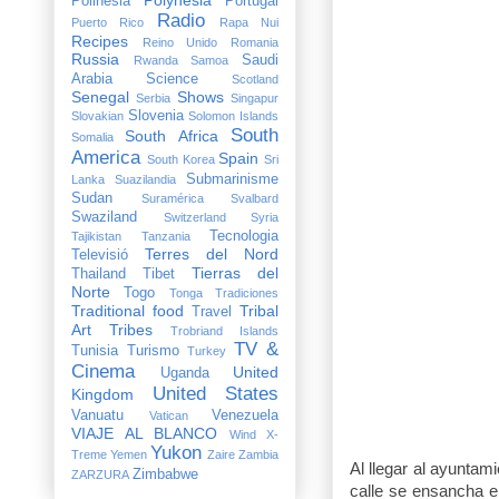
Polinesia
Portugal
Radio
Puerto Rico
Rapa Nui
Recipes
Reino Unido
Romania
Russia
Saudi
Rwanda
Samoa
Arabia
Science
Scotland
Senegal
Shows
Serbia
Singapur
Slovenia
Slovakian
Solomon Islands
South
South Africa
Somalia
America
Spain
South Korea
Sri
Submarinisme
Lanka
Suazilandia
Sudan
Suramérica
Svalbard
Swaziland
Switzerland
Syria
Tecnologia
Tajikistan
Tanzania
Terres del Nord
Televisió
Tierras del
Thailand
Tibet
Norte
Togo
Tonga
Tradiciones
Traditional food
Tribal
Travel
Art
Tribes
Trobriand Islands
TV &
Tunisia
Turismo
Turkey
Cinema
United
Uganda
United States
Kingdom
Vanuatu
Venezuela
Vatican
VIAJE AL BLANCO
Wind X-
Yukon
Treme
Yemen
Zaire
Zambia
Al llegar al ayuntam
Zimbabwe
ZARZURA
calle se ensancha e