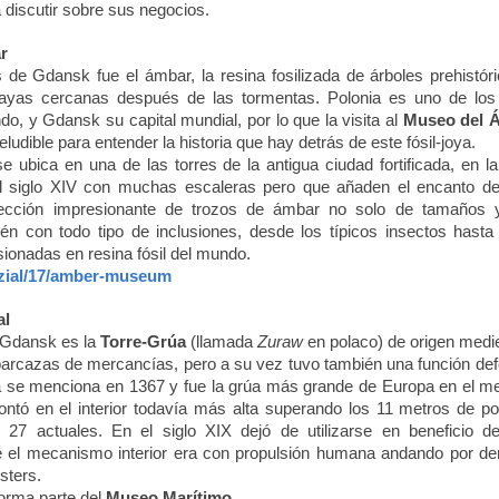
 discutir sobre sus negocios.
r
 de Gdansk fue el ámbar, la resina fosilizada de árboles prehistór
layas cercanas después de las tormentas. Polonia es uno de los 
o, y Gdansk su capital mundial, por lo que la visita al
Museo del 
eludible para entender la historia que hay detrás de este fósil-joya.
ubica en una de las torres de la antigua ciudad fortificada, en l
del siglo XIV con muchas escaleras pero que añaden el encanto de
lección impresionante de trozos de ámbar no solo de tamaños 
bién con todo tipo de inclusiones, desde los típicos insectos hasta
isionadas en resina fósil del mundo.
ial/17/amber-museum
al
 Gdansk es la
Torre-Grúa
(llamada
Zuraw
en polaco) de origen medi
barcazas de mercancías, pero a su vez tuvo también una función def
a se menciona en 1367 y fue la grúa más grande de Europa en el m
tó en el interior todavía más alta superando los 11 metros de pos
s 27 actuales. En el siglo XIX dejó de utilizarse en beneficio d
e el mecanismo interior era con propulsión humana andando por de
sters.
orma parte del
Museo Marítimo
.