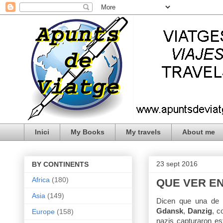
Inici
My Books
My travels
About me
23 sept 2016
BY CONTINENTS
Africa
(180)
QUE VER E
Asia
(149)
Dicen que una de l
Gdansk
,
Danzig
, c
Europe
(158)
nazis capturaron es