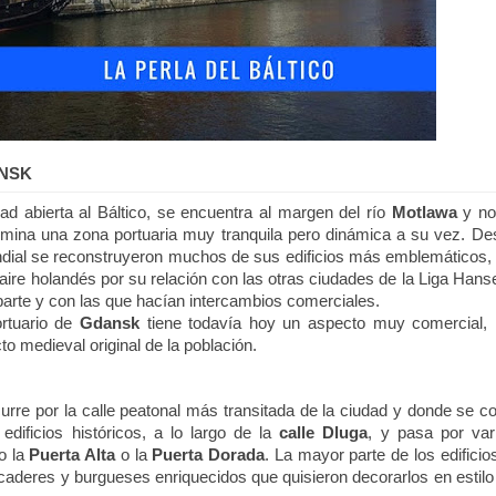
ANSK
d abierta al Báltico, se encuentra al margen del río
Motlawa
y no 
mina una zona portuaria muy tranquila pero dinámica a su vez. De
dial se reconstruyeron muchos de sus edificios más emblemáticos
 aire holandés por su relación con las otras ciudades de la Liga Hanse
arte y con las que hacían intercambios comerciales.
ortuario de
Gdansk
tiene todavía hoy un aspecto muy comercial,
o medieval original de la población.
urre por la calle peatonal más transitada de la ciudad y donde se c
edificios históricos, a lo largo de la
calle Dluga
, y pasa por var
o la
Puerta Alta
o la
Puerta Dorada
. La mayor parte de los edificios
caderes y burgueses enriquecidos que quisieron decorarlos en estilo