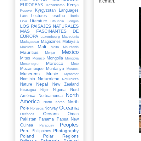
alemán.
EUROPEAS
Kenya
Kazakhstan
Kyrgyzstan
Languages
Kosovo
Lectures
Lesotho
Laos
Liberia
Literature
Libia
Lithuania
Llengua
LOS PAISAJES NATURALES
MÁS FASCINANTES DE
EUROPA
Luxembourg
Macedonia
Magazines
Malaysia
Madagascar
Mali
Maldives
Malta
Mauritania
Mexico
Mauritius
Menjar
Mites
Mongolia
Mònaco
Mongòlia
Morocco
Montenegro
Moto
Mozambique
Muntanya
Museos
Museums
Music
Myanmar
Naturalesa
Namibia
Naturaleza
Nepal
Nature
New Zealand
Nigeria
Nord
Nicaragua
Niger
North
Amèrica
Norteamérica
America
North
North Korea
Oceania
Pole
Norway
Noruega
Oceans
Oman
Océanos
Pakistan
Panama
Papua New
Peoples
Guinea
Paraguay
Peru
Photography
Philippines
Poland
Polar Regions
Polynesia