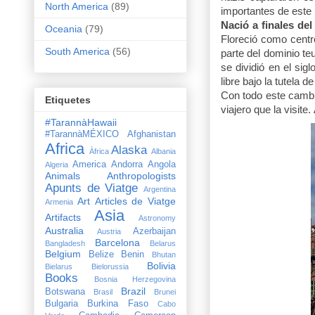
North America
(89)
importantes de este
Nació a finales del
Oceania
(79)
Floreció como centr
South America
(56)
parte del dominio te
se dividió en el si
libre bajo la tutela
Con todo este cambi
Etiquetes
viajero que la visite.
#TarannàHawaii
#TarannàMÉXICO
Afghanistan
Africa
Alaska
Àfrica
Albania
America
Andorra
Angola
Algeria
Animals
Anthropologists
Apunts de Viatge
Argentina
Art
Articles de Viatge
Armenia
Asia
Artifacts
Astronomy
Australia
Azerbaijan
Austria
Barcelona
Bangladesh
Belarus
Belgium
Belize
Benin
Bhutan
Bolivia
Bielarus
Bielorussia
Books
Bosnia Herzegovina
Brazil
Botswana
Brasil
Brunei
Bulgaria
Burkina Faso
Cabo