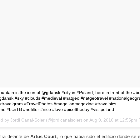
ntain is the icon of @gdansk #city in #Poland, here in front of the #bu
 #gdansk #sky #clouds #medieval #natgeo #natgeotravel #nationalgeogr
 #travelgram #TravelPhotos #magellanmagazine #travelpics
ons #bcnTB #nofilter #nice #love #picoftheday #visitpoland
d by Jordi Canal-Soler (@jordicanalsoler) on
Aug 9, 2016 at 12:55pm
tra delante de
Artus Court
, lo que había sido el edificio donde se