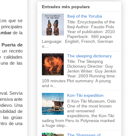
Entrades més populars
Ibeji of the Yoruba
icos que se
Title: Encyclopedia of the
Ibeji Author: Fausto Polo
principales
Year of publication: 2010
Ámbar
de la
Paperback: 660 pages
Language: English, French, German
a
Puerta de
o...
 un recinto
The sleeping dictionary
y calidades
Title: The Sleeping
 una de las
Dictionary Director: Guy
Jenkin Writer: Guy Jenkin
Year: 2003 Running time:
109 minutes Plot summary: A young
and n...
eval. Servía
Kon-Tiki expedition
ensiva ante
© Kon-Tiki Museum, Oslo
edievo. Una
One of the most known
and renowned
ibilidad de
expeditions, the Kon-Tiki
e las grúas
sailing from Peru to Polynesia marked
ntro de una
a huge step...
The Shangaan of