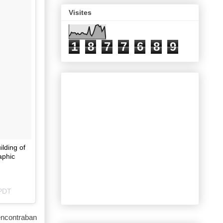
Visites
1
8
7
7
6
8
9
ilding of
aphic
 PDT
 encontraban