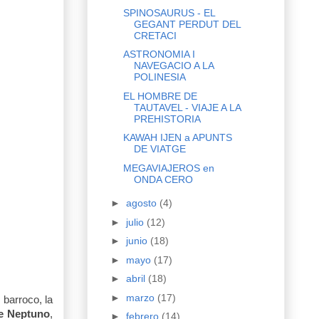
SPINOSAURUS - EL
GEGANT PERDUT DEL
CRETACI
ASTRONOMIA I
NAVEGACIO A LA
POLINESIA
EL HOMBRE DE
TAUTAVEL - VIAJE A LA
PREHISTORIA
KAWAH IJEN a APUNTS
DE VIATGE
MEGAVIAJEROS en
ONDA CERO
►
agosto
(4)
►
julio
(12)
►
junio
(18)
►
mayo
(17)
►
abril
(18)
►
marzo
(17)
 barroco, la
e Neptuno
,
►
febrero
(14)