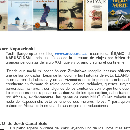
zard Kapuscinski
Txell Bascompte
, del blog
www.areveure.cat
, recomienda
ÉBANO
, 
KAPUŚCIŃSKI
, todo un clásico de la literatura de viajes por
África
d
grandes periodistas del siglo XXI, que vivió, amó y sufrió el continente:
“Desde que nació mi obsesión con
Zimbabwe
recopilo lecturas africa
una de las obligadas. Lejos de la ficción y las historias de éxito, ÉBANO
la cruda realidad africana y de las vivencias de este periodista entregad
continente en formato de relato corto. Malaria, soldados, guerras, trayect
burocracia, hambre,… son algunos de los contextos con lo que tiene que l
Lo curioso es que, a pesar de la dureza de los que explica, sabe transmi
por África y, evidentemente, las ganas de descubrirla”. Quien todavía 
nada de Kapuscinski, este es uno de sus mejores libros. Y para quie
estado en África, esta es una de sus mejores introducciones.
O, de Jordi Canal-Soler
En pleno agosto olvídate del calor leyendo uno de los libros más ref