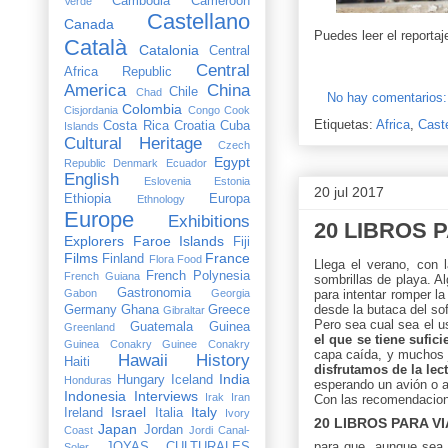
Cambodia
Cameroon
Verde
Castellano
Canada
Puedes leer el reportaj
Català
Catalonia
Central
Central
Africa Republic
America
China
Chile
Chad
No hay comentarios
Colombia
Cisjordania
Congo
Cook
Etiquetas:
Africa
,
Cast
Costa Rica
Croatia
Cuba
Islands
Cultural Heritage
Czech
Egypt
Republic
Denmark
Ecuador
English
Eslovenia
Estonia
20 jul 2017
Ethiopia
Europa
Ethnology
Europe
Exhibitions
20 LIBROS 
Explorers
Faroe Islands
Fiji
Films
France
Finland
Flora
Food
Llega el verano, con 
French Polynesia
French Guiana
sombrillas de playa. Al
Gastronomia
Gabon
Georgia
para intentar romper l
desde la butaca del so
Germany
Ghana
Greece
Gibraltar
Pero sea cual sea el 
Guatemala
Guinea
Greenland
el que se tiene sufic
Guinea Conakry
Guinee Conakry
capa caída, y muchos 
Hawaii
History
Haiti
disfrutamos de la lect
India
Hungary
Iceland
Honduras
esperando un avión o ac
Indonesia
Interviews
Irak
Iran
Con las recomendacion
Israel
Italy
Ireland
Italia
Ivory
20 LIBROS PARA V
Japan
Jordan
Coast
Jordi Canal-
para que, aunque sea c
JOYAS CULTURALES
Soler