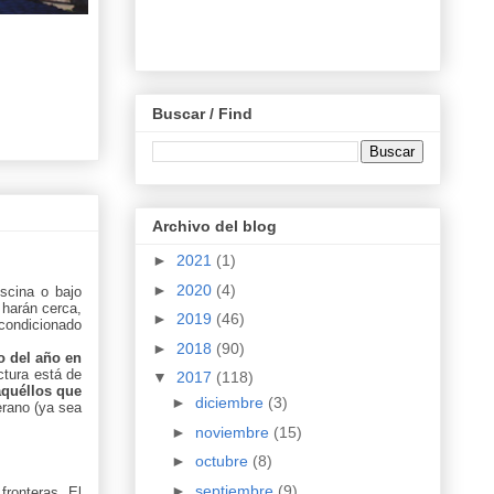
Buscar / Find
Archivo del blog
►
2021
(1)
►
2020
(4)
scina o bajo
 harán cerca,
►
2019
(46)
acondicionado
►
2018
(90)
 del año en
ctura está de
▼
2017
(118)
aquéllos que
►
diciembre
(3)
erano (ya sea
►
noviembre
(15)
►
octubre
(8)
►
septiembre
(9)
fronteras. El