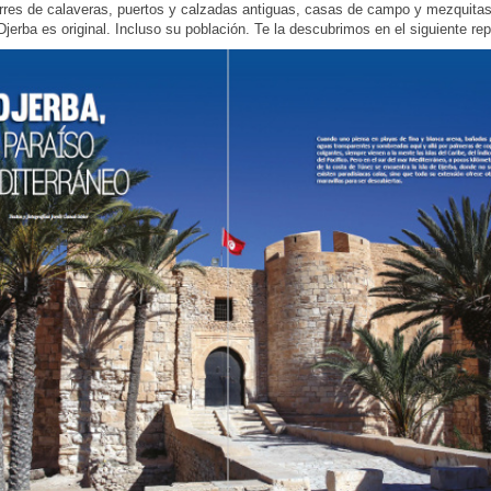
torres de calaveras, puertos y calzadas antiguas, casas de campo y mezquita
 Djerba es original. Incluso su población. Te la descubrimos en el siguiente rep