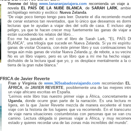
Yvonne
del blog
www.lanaranjaviajera.com
recomienda un viaje a 
novela
EL PAÍS DE LA NUBE BLANCA
, de
SARAH LARK
,
ambie
archipiélago remoto y exótico:
Nueva Zelanda
.
“De viaje poco tiempo tengo para leer. Durante el día recorriendo mu
de cenar estamos tan reventados, que lo único que deseamos es dormir
lecturas que te ayudan a viajar des del sofá de casa. E incluso al
peligro, ya que te hacen crecer muy fuertemente las ganas de viajar 
están sucediendo los relatos del libro...
Eso me ha pasado a mí con el libro de Sarah Lark, "EL PAÍS
BLANCA", una trilogía que sucede en Nueva Zelanda. Si ya mi espíritu 
ganas de visitar Oceanía, con éste primer libro y sus continuaciones 
tenga aún más ganas de visitar Nueva Zelanda ¡y, de rebote, a su vecina
No es un libro viajero, pero es un libro que a mí me ha hecho viajar
disfrutéis de la lectura igual que yo, y os desplace mentalmente a la c
tierra de la gran nube blanca.”
RICA de Javier Reverte
Fran y Virginia
de
www.365sabadosviajando.com
recomiendan
EL
ÁFRICA
, de
JAVIER REVERTE
, posiblemente una de las mejores int
un viaje africano escritas en España.
“Leímos este libro tras nuestro primer viaje a África, concretamente
Uganda
, donde ocurre gran parte de la narración. Es una lectura
ligera, en la que Javier Reverte mezcla de manera excelente el tran
viaje con la historia de los lugares que va recorriendo. En el transcurs
de viaje narra situaciones costumbristas con personas que se van cr
camino. Lectura obligada si piensas viajar a África, y muy recomen
estado y quieres recordar una de las zonas más increíbles del mundo”.