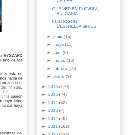
CARIBE
QUE VER EN PLOVDIV,
BULGARIA
ELS DOGON I
L'ESTRELLA SÍRIUS
►
junio
(15)
►
mayo
(11)
►
abril
(8)
de
RYSZARD
►
marzo
(16)
e uno de los
►
febrero
(10)
nas y esta es
►
enero
(9)
 nos habla de
o cruzando el
►
2016
(170)
os infinitos,
idiar.
►
2015
(44)
tir la pasión
no haya leído
►
2014
(52)
n nunca haya
►
2013
(4)
►
2012
(48)
►
2011
(161)
rescantes del
►
2010
(123)