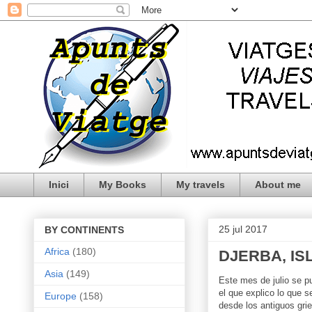
Inici
My Books
My travels
About me
25 jul 2017
BY CONTINENTS
Africa
(180)
DJERBA, IS
Asia
(149)
Este mes de julio se pu
el que explico lo que s
Europe
(158)
desde los antiguos grie