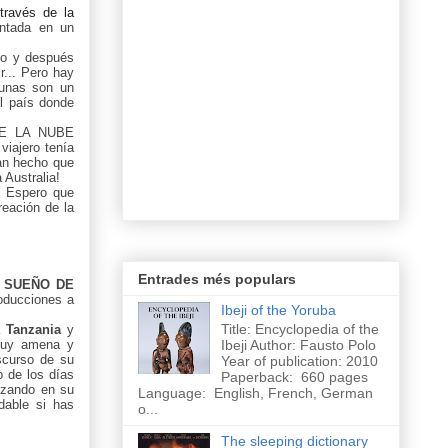
través de la
ntada en un
ndo y después
... Pero hay
gunas son un
al país donde
 DE LA NUBE
viajero tenía
han hecho que
 Australia!
. Espero que
reación de la
Entrades més populars
 SUEÑO DE
roducciones a
Ibeji of the Yoruba
Title: Encyclopedia of the
 a
Tanzania
y
Ibeji Author: Fausto Polo
 muy amena y
scurso de su
Year of publication: 2010
o de los días
Paperback: 660 pages
uzando en su
Language: English, French, German
dable si has
o...
The sleeping dictionary