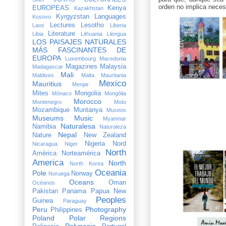
orden no implica neces
EUROPEAS
Kenya
Kazakhstan
Kyrgyzstan
Languages
Kosovo
Lectures
Lesotho
Laos
Liberia
Literature
Libia
Lithuania
Llengua
LOS PAISAJES NATURALES
MÁS FASCINANTES DE
EUROPA
Luxembourg
Macedonia
Magazines
Malaysia
Madagascar
Mali
Maldives
Malta
Mauritania
Mexico
Mauritius
Menjar
Mites
Mongolia
Mònaco
Mongòlia
Morocco
Montenegro
Moto
Mozambique
Muntanya
Museos
Museums
Music
Myanmar
Naturalesa
Namibia
Naturaleza
Nepal
Nature
New Zealand
Nigeria
Nord
Nicaragua
Niger
North
Amèrica
Norteamérica
America
North
North Korea
Oceania
Pole
Norway
Noruega
Oceans
Oman
Océanos
Pakistan
Panama
Papua New
Peoples
Guinea
Paraguay
Peru
Photography
Philippines
Poland
Polar Regions
Polynesia