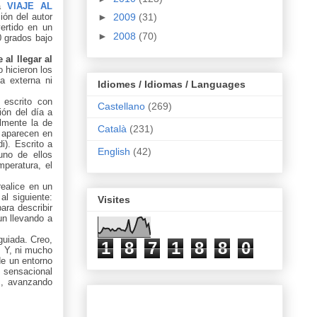
da
VIAJE AL
►
2009
(31)
ión del autor
rtido en un
►
2008
(70)
40 grados bajo
 al llegar al
 hicieron los
a externa ni
Idiomes / Idiomas / Languages
 escrito con
Castellano
(269)
ión del día a
almente la de
Català
(231)
 aparecen en
). Escrito a
English
(42)
uno de ellos
mperatura, el
ealice en un
al siguiente:
Visites
ara describir
un llevando a
guiada. Creo,
1
8
7
1
8
8
0
. Y, ni mucho
de un entorno
 sensacional
es, avanzando