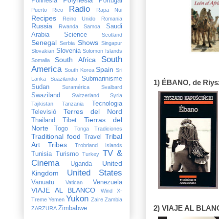
Polinesia
Portugal
Radio
Puerto Rico
Rapa Nui
Recipes
Reino Unido
Romania
Russia
Saudi
Rwanda
Samoa
Arabia
Science
Scotland
Senegal
Shows
Serbia
Singapur
Slovenia
Slovakian
Solomon Islands
South
South Africa
Somalia
America
Spain
South Korea
Sri
Submarinisme
Lanka
Suazilandia
1) ÉBANO, de Riys
Sudan
Suramérica
Svalbard
Swaziland
Switzerland
Syria
Tecnologia
Tajikistan
Tanzania
Terres del Nord
Televisió
Tierras del
Thailand
Tibet
Norte
Togo
Tonga
Tradiciones
Traditional food
Tribal
Travel
Art
Tribes
Trobriand Islands
TV &
Tunisia
Turismo
Turkey
Cinema
United
Uganda
United States
Kingdom
Vanuatu
Venezuela
Vatican
VIAJE AL BLANCO
Wind X-
Yukon
Treme
Yemen
Zaire
Zambia
2) VIAJE AL BLANC
Zimbabwe
ZARZURA