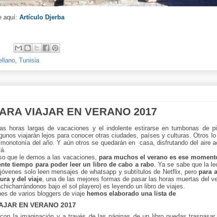
e aquí:
Artículo Djerba
:
ellano
,
Tunisia
PARA VIAJAR EN VERANO 2017
las horas largas de vacaciones y el indolente estirarse en tumbonas de pi
gunos viajarán lejos para conocer otras ciudades, países y culturas. Otros lo
a monotonía del año. Y aún otros se quedarán en casa, disfrutando del aire 
fá.
uso que le demos a las vacaciones,
para muchos el verano es ese momento
iente tiempo para poder leer un libro de cabo a rabo
. Ya se sabe que la le
jóvenes solo leen mensajes de whatsapp y subtítulos de Netflix, pero
para 
ura y del viaje
, una de las mejores formas de pasar las horas muertas del v
hicharrándonos bajo el sol playero) es leyendo un libro de viajes.
es de varios bloggers de viaje
hemos elaborado una lista de
IAJAR EN VERANO
2017
on la imaginación y a través de las páginas de un libro puedas traspasar 