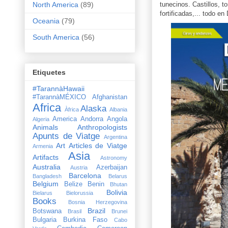
tunecinos. Castillos, 
North America
(89)
fortificadas,... todo en
Oceania
(79)
South America
(56)
Etiquetes
#TarannàHawaii
#TarannàMÉXICO
Afghanistan
Africa
Alaska
Àfrica
Albania
America
Andorra
Angola
Algeria
Animals
Anthropologists
Apunts de Viatge
Argentina
Art
Articles de Viatge
Armenia
Asia
Artifacts
Astronomy
Australia
Azerbaijan
Austria
Barcelona
Bangladesh
Belarus
Belgium
Belize
Benin
Bhutan
Bolivia
Bielarus
Bielorussia
Books
Bosnia Herzegovina
Brazil
Botswana
Brasil
Brunei
Bulgaria
Burkina Faso
Cabo