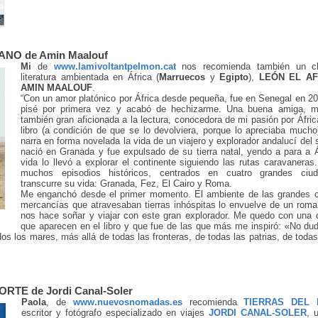
ANO de Amin Maalouf
Mi
de
www.lamivoltantpelmon.cat
nos recomienda también un cl
literatura ambientada en África (
Marruecos
y
Egipto
),
LEÓN EL AF
AMIN MAALOUF
.
“Con un amor platónico por África desde pequeña, fue en Senegal en 2
pisé por primera vez y acabó de hechizarme. Una buena amiga, m
también gran aficionada a la lectura, conocedora de mi pasión por Áfric
libro (a condición de que se lo devolviera, porque lo apreciaba mucho)
narra en forma novelada la vida de un viajero y explorador andalucí del 
nació en Granada y fue expulsado de su tierra natal, yendo a para a Áf
vida lo llevó a explorar el continente siguiendo las rutas caravaneras
muchos episodios históricos, centrados en cuatro grandes ciu
transcurre su vida: Granada, Fez, El Cairo y Roma.
Me enganchó desde el primer momento. El ambiente de las grandes 
mercancías que atravesaban tierras inhóspitas lo envuelve de un rom
nos hace soñar y viajar con este gran explorador. Me quedo con una 
que aparecen en el libro y que fue de las que más me inspiró: «No d
dos los mares, más allá de todas las fronteras, de todas las patrias, de todas
RTE de Jordi Canal-Soler
Paola
, de
www.nuevosnomadas.es
recomienda
TIERRAS DEL 
escritor y fotógrafo especializado en viajes
JORDI CANAL-SOLER
, 