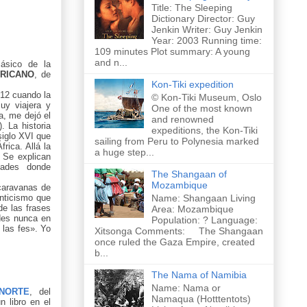
Title: The Sleeping
Dictionary Director: Guy
Jenkin Writer: Guy Jenkin
Year: 2003 Running time:
109 minutes Plot summary: A young
and n...
ásico de la
RICANO
, de
Kon-Tiki expedition
012 cuando la
© Kon-Tiki Museum, Oslo
uy viajera y
One of the most known
a, me dejó el
and renowned
. La historia
expeditions, the Kon-Tiki
siglo XVI que
sailing from Peru to Polynesia marked
rica. Allá la
a huge step...
. Se explican
dades donde
The Shangaan of
Mozambique
caravanas de
Name: Shangaan Living
anticismo que
de las frases
Area: Mozambique
udes nunca en
Population: ? Language:
 las fes». Yo
Xitsonga Comments: The Shangaan
once ruled the Gaza Empire, created
b...
The Nama of Namibia
Name: Nama or
NORTE
, del
Namaqua (Hotttentots)
un libro en el