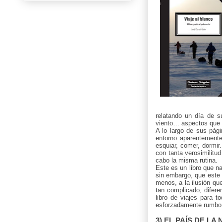
relatando un día de su
viento… aspectos que 
A lo largo de sus pág
entorno aparentemente 
esquiar, comer, dormir
con tanta verosimilitu
cabo la misma rutina.
Este es un libro que n
sin embargo, que este h
menos, a la ilusión que
tan complicado, difer
libro de viajes para 
esforzadamente rumbo 
3) EL PAÍS DE LA