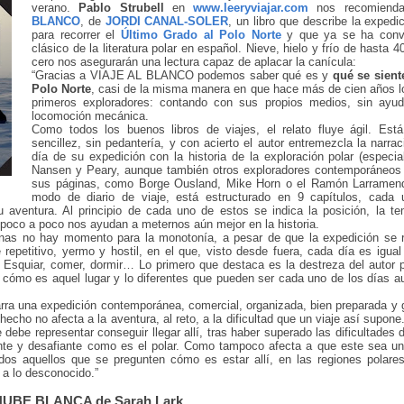
verano.
Pablo Strubell
en
www.leeryviajar.com
nos recomien
BLANCO
, de
JORDI CANAL-SOLER
, un libro que describe la expedic
para recorrer el
Último Grado al Polo Norte
y que ya se ha conve
clásico de la literatura polar en español. Nieve, hielo y frío de hasta 
cero nos asegurarán una lectura capaz de aplacar la canícula:
“Gracias a VIAJE AL BLANCO podemos saber qué es y
qué se siente
Polo Norte
, casi de la misma manera en que hace más de cien años lo
primeros exploradores: contando con sus propios medios, sin ayud
locomoción mecánica.
Como todos los buenos libros de viajes, el relato fluye ágil. Está
sencillez, sin pedantería, y con acierto el autor entremezcla la narrac
día de su expedición con la historia de la exploración polar (especi
Nansen y Peary, aunque también otros exploradores contemporáneos
sus páginas, como Borge Ousland, Mike Horn o el Ramón Larramendi
modo de diario de viaje, está estructurado en 9 capítulos, cada 
 aventura. Al principio de cada uno de estos se indica la posición, la te
poco a poco nos ayudan a meternos aún mejor en la historia.
inas no hay momento para la monotonía, a pesar de que la expedición se r
repetitivo, yermo y hostil, en el que, visto desde fuera, cada día es igual 
. Esquiar, comer, dormir… Lo primero que destaca es la destreza del autor p
d cómo es aquel lugar y lo diferentes que pueden ser cada uno de los días a
arra una expedición contemporánea, comercial, organizada, bien preparada y 
echo no afecta a la aventura, al reto, a la dificultad que un viaje así supone
 debe representar conseguir llegar allí, tras haber superado las dificultades 
ente y desafiante como es el polar. Como tampoco afecta a que este sea un
todos aquellos que se pregunten cómo es estar allí, en las regiones polar
a lo desconocido.”
 NUBE BLANCA de Sarah Lark