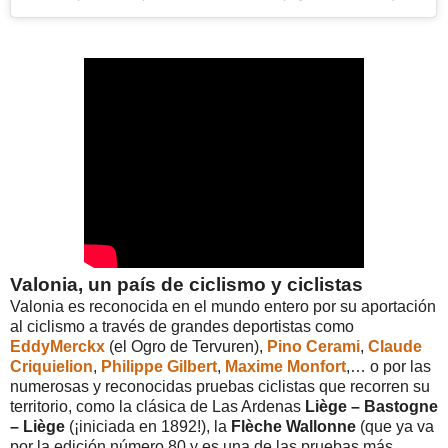
Valonia, un país de ciclismo y ciclistas
Valonia es reconocida en el mundo entero por su aportación
al ciclismo a través de grandes deportistas como
EddyMerckx
(el Ogro de Tervuren),
Pino Cerami
,
Claude
Criquielion
,
Philippe Gilbert
,
Maxime Monfort
,… o por las
numerosas y reconocidas pruebas ciclistas que recorren su
territorio, como la clásica de Las Ardenas
Liège – Bastogne
– Liège
(¡iniciada en 1892!), la
Flèche Wallonne
(que ya va
por la edición número 80 y es una de las pruebas más