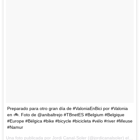
Preparado para otro gran día de #ValoniaEnBici por #Valonia
en 🚲. Foto de @anibaltrejo #TBnetES #Belgium #Belgique
#Europe #Bélgica #bike #bicycle #bicicleta #vélo #river #Meuse
#Namur
Una foto publicada por Jordi Canal-Soler (@jordicanalsoler) el
11 d