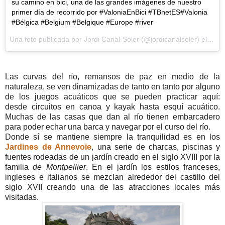
su camino en bici, una de las grandes imágenes de nuestro
primer día de recorrido por #ValoniaEnBici #TBnetES#Valonia
#Bélgica #Belgium #Belgique #Europe #river
Una foto publicada por Jordi Canal-Soler (@jordicanalsoler) el
11 d
Las curvas del río, remansos de paz en medio de la
naturaleza, se ven dinamizadas de tanto en tanto por alguno
de los juegos acuáticos que se pueden practicar aquí:
desde circuitos en canoa y kayak hasta esquí acuático.
Muchas de las casas que dan al río tienen embarcadero
para poder echar una barca y navegar por el curso del río.
Donde sí se mantiene siempre la tranquilidad es en los
Jardines de Annevoie
, una serie de charcas, piscinas y
fuentes rodeadas de un jardín creado en el siglo XVIII por la
familia
de Montpellier
. En el jardín los estilos franceses,
ingleses e italianos se mezclan alrededor del castillo del
siglo XVII creando una de las atracciones locales más
visitadas.