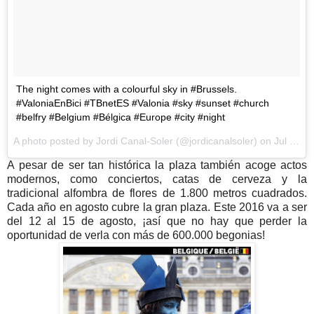
The night comes with a colourful sky in #Brussels.
#ValoniaEnBici #TBnetES #Valonia #sky #sunset #church
#belfry #Belgium #Bélgica #Europe #city #night
A photo posted by Jordi Canal-Soler (@jordicanalsoler) on
Jul 10, 2016 at 10:56pm PDT
A pesar de ser tan histórica la plaza también acoge actos
modernos, como conciertos, catas de cerveza y la
tradicional alfombra de flores de 1.800 metros cuadrados.
Cada año en agosto cubre la gran plaza. Este 2016 va a ser
del 12 al 15 de agosto, ¡así que no hay que perder la
oportunidad de verla con más de 600.000 begonias!