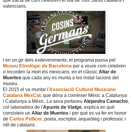
que tracta de com celebrem el dia de Tots Sants catalans i
valencians.
I en un gir dels esdeveniments, el programa passa pel
Museu Etnològic de Barcelona
per a veure com celebren
o recorden la mort els mexicans, en el clàssic
Altar de
Muertos
que cada any es munta a les instal·lacions del
museu.
El 2015 el va muntar l'
Associació Cultural Mexicano
Catalana MexCat
, que dóna a coinèixer Mèxic a Catalunya
i Catalunya a Mèxic. La seva portaveu
Alejandra Camacho
,
col·laboradora de l'
Apunts de Viatge
, explica en què
consisteix un
Altar de Muertos
i per què es va fer en honor
de
Carlos Pellicer
, poeta, escriptor, arqueòleg i professor, i
nét de catalans .