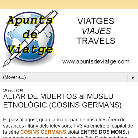
▼
19 sept 2016
ALTAR DE MUERTOS al MUSEU
ETNOLÒGIC (COSINS GERMANS)
El passat agost, quan la major part de nosaltres érem de
vacances i lluny dels televisors, TV3 va emetre el capítol de
la sèrie
COSINS GERMANS
titolat
ENTRE DOS MONS
, i