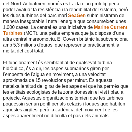
del Nord. Actualment només es tracta d'un prototip per a
poder avaluar la resistència i la rendibilitat del sistema, però
les dues turbines del parc marí
SeaGen
subministraran de
manera inesgotable i neta l'energia que consumeixen unes
1.000 cases. La central és una iniciativa de
Marine Current
Turbines
(MCT), una petita empresa que ja disposa d'una
altra central mareomotriu. El Govern britànic la subvenciona
amb 5,3 milions d'euros, que representa pràcticament la
meitat del cost total.
El funcionament és semblant al de qualsevol turbina
hidràulica, és a dir, les aspes submarines giren per
l'empenta de l'aigua en moviment, a una velocitat
aproximada de 15 revolucions per minut. És aquesta
mateixa lentitud del girar de les aspes el que ha permès que
les entitats ecologistes de la zona donessin el vist i plau al
projecte. Aquestes organitzacions temien que les turbines
poguessin ser un perill per als cetacis i foques que habiten
aquestes aigües, però la cadència del moviment de les
aspes aparentment no dificulta el pas dels animals.