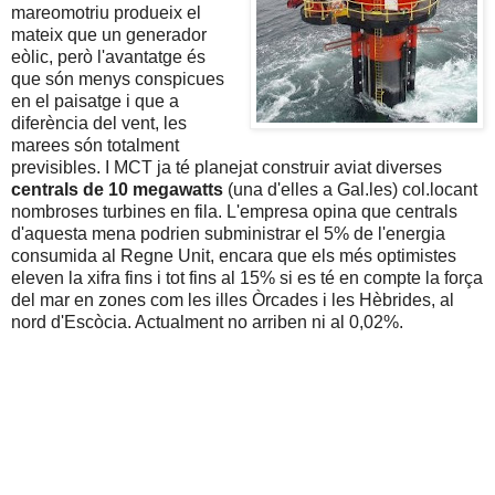
mareomotriu produeix el
mateix que un generador
eòlic, però l'avantatge és
que són menys conspicues
en el paisatge i que a
diferència del vent, les
marees són totalment
previsibles. I MCT ja té planejat construir aviat diverses
centrals de 10 megawatts
(una d'elles a Gal.les) col.locant
nombroses turbines en fila. L'empresa opina que centrals
d'aquesta mena podrien subministrar el 5% de l'energia
consumida al Regne Unit, encara que els més optimistes
eleven la xifra fins i tot fins al 15% si es té en compte la força
del mar en zones com les illes Òrcades i les Hèbrides, al
nord d'Escòcia. Actualment no arriben ni al 0,02%.