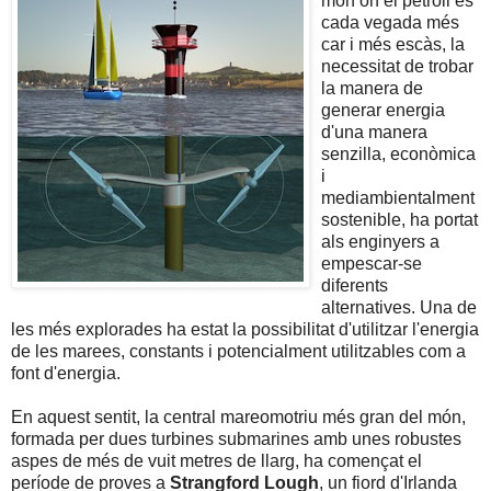
món on el petroli és
cada vegada més
car i més escàs, la
necessitat de trobar
la manera de
generar energia
d'una manera
senzilla, econòmica
i
mediambientalment
sostenible, ha portat
als enginyers a
empescar-se
diferents
alternatives. Una de
les més explorades ha estat la possibilitat d'utilitzar l'energia
de les marees, constants i potencialment utilitzables com a
font d'energia.
En aquest sentit, la central mareomotriu més gran del món,
formada per dues turbines submarines amb unes robustes
aspes de més de vuit metres de llarg, ha començat el
període de proves a
Strangford Lough
, un fiord d'Irlanda