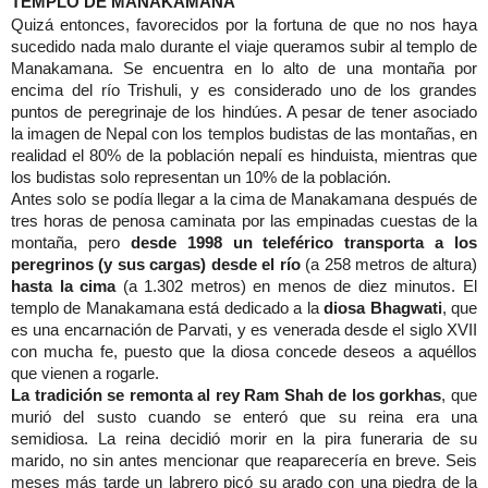
TEMPLO DE MANAKAMANA
Quizá entonces, favorecidos por la fortuna de que no nos haya
sucedido nada malo durante el viaje queramos subir al templo de
Manakamana. Se encuentra en lo alto de una montaña por
encima del río Trishuli, y es considerado uno de los grandes
puntos de peregrinaje de los hindúes. A pesar de tener asociado
la imagen de Nepal con los templos budistas de las montañas, en
realidad el 80% de la población nepalí es hinduista, mientras que
los budistas solo representan un 10% de la población.
Antes solo se podía llegar a la cima de Manakamana después de
tres horas de penosa caminata por las empinadas cuestas de la
montaña, pero
desde 1998 un teleférico transporta a los
peregrinos (y sus cargas) desde el río
(a 258 metros de altura)
hasta la cima
(a 1.302 metros) en menos de diez minutos. El
templo de Manakamana está dedicado a la
diosa Bhagwati
, que
es una encarnación de Parvati, y es venerada desde el siglo XVII
con mucha fe, puesto que la diosa concede deseos a aquéllos
que vienen a rogarle.
La tradición se remonta al rey Ram Shah de los gorkhas
, que
murió del susto cuando se enteró que su reina era una
semidiosa. La reina decidió morir en la pira funeraria de su
marido, no sin antes mencionar que reaparecería en breve. Seis
meses más tarde un labrero picó su arado con una piedra de la