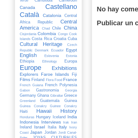
Cambodia
Cameroon
Verde
Castellano
Canada
No hay come
Català
Catalonia
Central
Central
Publicar un 
Africa Republic
America
China
Chile
Chad
Colombia
Cisjordania
Congo
Cook
Costa Rica
Croatia
Cuba
Islands
Cultural Heritage
Czech
Egypt
Republic
Denmark
Ecuador
English
Eslovenia
Estonia
Ethiopia
Europa
Ethnology
Europe
Exhibitions
Explorers
Faroe Islands
Fiji
Films
France
Finland
Flora
Food
French Polynesia
French Guiana
Gastronomia
Gabon
Georgia
Germany
Ghana
Greece
Gibraltar
Guatemala
Guinea
Greenland
Guinea Conakry
Guinee Conakry
Hawaii
History
Haiti
India
Hungary
Iceland
Honduras
Indonesia
Interviews
Irak
Iran
Israel
Italy
Ireland
Italia
Ivory
Japan
Jordan
Coast
Jordi Canal-
JOYAS CULTURALES
Soler