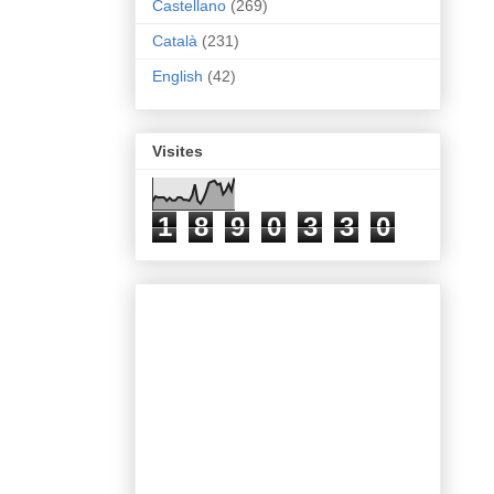
Castellano
(269)
Català
(231)
English
(42)
Visites
1
8
9
0
3
3
0