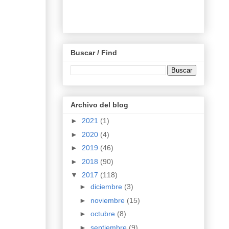
Buscar / Find
Archivo del blog
►
2021
(1)
►
2020
(4)
►
2019
(46)
►
2018
(90)
▼
2017
(118)
►
diciembre
(3)
►
noviembre
(15)
►
octubre
(8)
►
septiembre
(9)