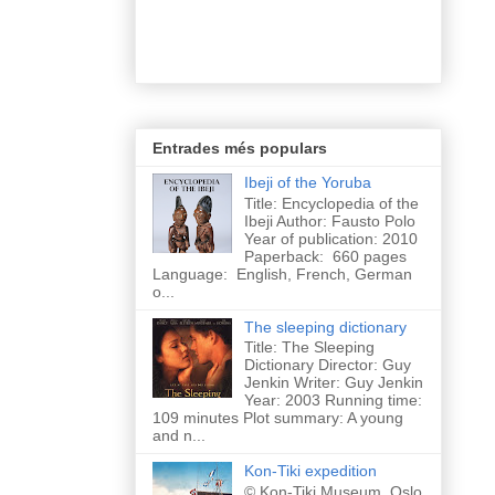
Entrades més populars
Ibeji of the Yoruba
Title: Encyclopedia of the
Ibeji Author: Fausto Polo
Year of publication: 2010
Paperback: 660 pages
Language: English, French, German
o...
The sleeping dictionary
Title: The Sleeping
Dictionary Director: Guy
Jenkin Writer: Guy Jenkin
Year: 2003 Running time:
109 minutes Plot summary: A young
and n...
Kon-Tiki expedition
© Kon-Tiki Museum, Oslo