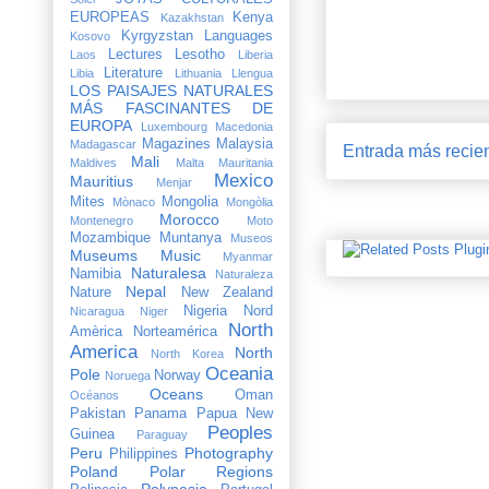
EUROPEAS
Kenya
Kazakhstan
Kyrgyzstan
Languages
Kosovo
Lectures
Lesotho
Laos
Liberia
Literature
Libia
Lithuania
Llengua
LOS PAISAJES NATURALES
MÁS FASCINANTES DE
EUROPA
Luxembourg
Macedonia
Magazines
Malaysia
Madagascar
Entrada más recie
Mali
Maldives
Malta
Mauritania
Mexico
Mauritius
Menjar
Mites
Mongolia
Mònaco
Mongòlia
Morocco
Montenegro
Moto
Mozambique
Muntanya
Museos
Museums
Music
Myanmar
Naturalesa
Namibia
Naturaleza
Nepal
Nature
New Zealand
Nigeria
Nord
Nicaragua
Niger
North
Amèrica
Norteamérica
America
North
North Korea
Oceania
Pole
Norway
Noruega
Oceans
Oman
Océanos
Pakistan
Panama
Papua New
Peoples
Guinea
Paraguay
Peru
Photography
Philippines
Poland
Polar Regions
Polynesia