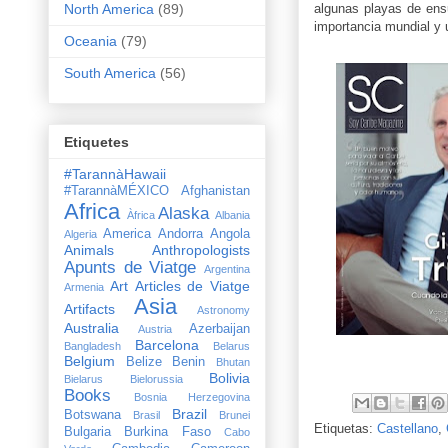
algunas playas de ensu
North America
(89)
importancia mundial y 
Oceania
(79)
South America
(56)
Etiquetes
#TarannàHawaii
#TarannàMÉXICO
Afghanistan
Africa
Alaska
Àfrica
Albania
America
Andorra
Angola
Algeria
Animals
Anthropologists
Apunts de Viatge
Argentina
Art
Articles de Viatge
Armenia
Asia
Artifacts
Astronomy
Australia
Azerbaijan
Austria
Barcelona
Bangladesh
Belarus
Belgium
Belize
Benin
Bhutan
Bolivia
Bielarus
Bielorussia
Books
Bosnia Herzegovina
Brazil
Botswana
Brasil
Brunei
Etiquetas:
Castellano
,
Bulgaria
Burkina Faso
Cabo