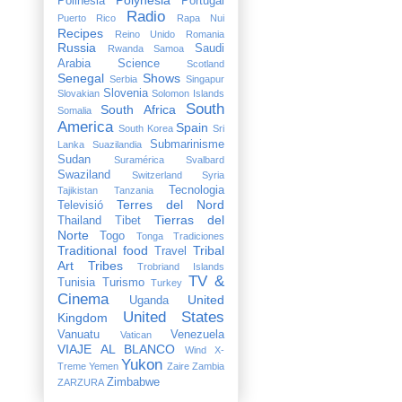
Polinesia
Portugal
Radio
Puerto Rico
Rapa Nui
Recipes
Reino Unido
Romania
Russia
Saudi
Rwanda
Samoa
Arabia
Science
Scotland
Senegal
Shows
Serbia
Singapur
Slovenia
Slovakian
Solomon Islands
South
South Africa
Somalia
America
Spain
South Korea
Sri
Submarinisme
Lanka
Suazilandia
Sudan
Suramérica
Svalbard
Swaziland
Switzerland
Syria
Tecnologia
Tajikistan
Tanzania
Terres del Nord
Televisió
Tierras del
Thailand
Tibet
Norte
Togo
Tonga
Tradiciones
Traditional food
Tribal
Travel
Art
Tribes
Trobriand Islands
TV &
Tunisia
Turismo
Turkey
Cinema
United
Uganda
United States
Kingdom
Vanuatu
Venezuela
Vatican
VIAJE AL BLANCO
Wind X-
Yukon
Treme
Yemen
Zaire
Zambia
Zimbabwe
ZARZURA