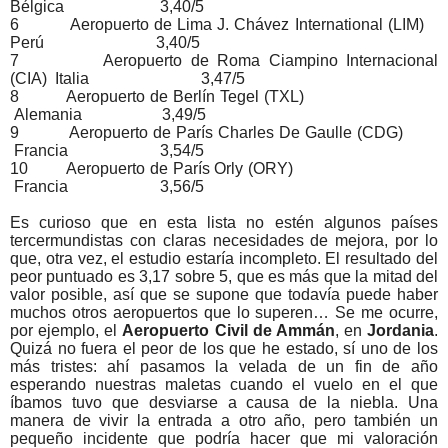
Bélgica 3,40/5
6 Aeropuerto de Lima J. Chávez International (LIM)
Perú 3,40/5
7 Aeropuerto de Roma Ciampino Internacional
(CIA) Italia 3,47/5
8 Aeropuerto de Berlín Tegel (TXL)
Alemania 3,49/5
9 Aeropuerto de París Charles De Gaulle (CDG)
Francia 3,54/5
10 Aeropuerto de París Orly (ORY)
Francia 3,56/5
Es curioso que en esta lista no estén algunos países
tercermundistas con claras necesidades de mejora, por lo
que, otra vez, el estudio estaría incompleto. El resultado del
peor puntuado es 3,17 sobre 5, que es más que la mitad del
valor posible, así que se supone que todavía puede haber
muchos otros aeropuertos que lo superen… Se me ocurre,
por ejemplo, el
Aeropuerto Civil de Ammán
, en
Jordania
.
Quizá no fuera el peor de los que he estado, sí uno de los
más tristes: ahí pasamos la velada de un fin de año
esperando nuestras maletas cuando el vuelo en el que
íbamos tuvo que desviarse a causa de la niebla. Una
manera de vivir la entrada a otro año, pero también un
pequeño incidente que podría hacer que mi valoración