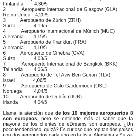
Finlandia 4,30/5
2 Aeropuerto Internacional de Glasgow (GLA)
Reino Unido 4,20/5
3 Aeropuerto de Zúrich (ZRH)
Suiza 4,19/5
4 Aeropuerto Internacional de Múnich (MUC)
Alemania 4,15/5
5 Aeropuerto de Frankfurt (FRA)
Alemania 4,10/5
6 Aeropuerto de Ginebra (GVA)
Suiza 4,08/5
7 Aeropuerto Internacional de Bangkok (BKK)
Tailandia 4,06/5
8 Aeropuerto de Tel Aviv Ben Gurion (TLV)
Israel 4,06/5
9 Aeropuerto de Oslo Gardermoen (OSL)
Noruega 4,04/5
10 Aeropuerto de Dublín (DUB)
Irlanda 4,04/5
Llama la atención que
de los 10 mejores aeropuertos 8
son europeos
, pero se entiende más al saber que la
mayoría de los clientes de eDreams son europeos. ¿Un
poco tendencioso, quizá? Es curioso que repitan dos países
con dos aeropuertos cada uno en la lista: Alemania y Suiza,