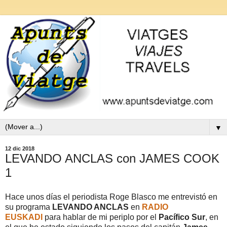
▼
12 dic 2018
LEVANDO ANCLAS con JAMES COOK
1
Hace unos días el periodista Roge Blasco me entrevistó en
su programa
LEVANDO ANCLAS
en
RADIO
EUSKADI
para hablar de mi periplo por el
Pacífico Sur
, en