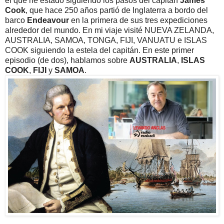
el que he estado siguiendo los pasos del capitán
James
Cook
, que hace 250 años partió de Inglaterra a bordo del
barco
Endeavour
en la primera de sus tres expediciones
alrededor del mundo. En mi viaje visité NUEVA ZELANDA,
AUSTRALIA, SAMOA, TONGA, FIJI, VANUATU e ISLAS
COOK siguiendo la estela del capitán. En este primer
episodio (de dos), hablamos sobre
AUSTRALIA
,
ISLAS
COOK
,
FIJI
y
SAMOA
.