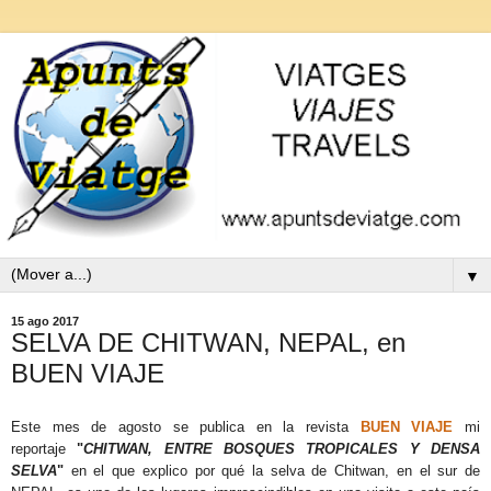
▼
15 ago 2017
SELVA DE CHITWAN, NEPAL, en
BUEN VIAJE
Este mes de agosto se publica en la revista
BUEN VIAJE
mi
reportaje
"
CHITWAN, ENTRE BOSQUES TROPICALES Y DENSA
SELVA
"
en el que explico por qué la selva de Chitwan, en el sur de