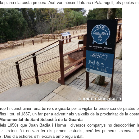
a plana i la costa propera. Així van néixer Llafranc i Palafrugell, els pobles 
rop hi construirien una
torre de guaita
per a vigilar la presència de pirates b
ins i tot, el 1857, un far per a advertir als vaixells de la proximitat de la cos
Monumental de Sant Sebastià de la Guarda
.
s dels 1950s que
Joan Badia i Homs
i diversos companys no descobririen le
ar l’extensió i en van fer els primers estudis, però les primeres excavacio
7. Des d’aleshores s’hi excava amb regularitat.