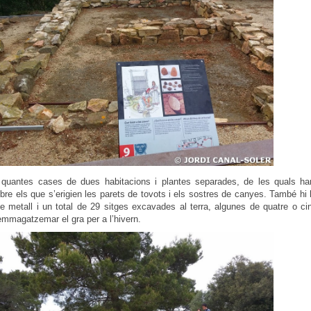
quantes cases de dues habitacions i plantes separades, de les quals ha
re els que s’erigien les parets de tovots i els sostres de canyes. També hi 
de metall i un total de 29 sitges excavades al terra, algunes de quatre o c
emmagatzemar el gra per a l’hivern.