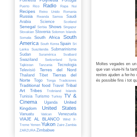
Polinesia
Portugal
Radio
Puerto Rico
Rapa Nui
Recipes
Reino Unido
Romania
Russia
Saudi
Rwanda
Samoa
Arabia
Science
Scotland
Senegal
Shows
Serbia
Singapur
Slovenia
Slovakian
Solomon Islands
South
South Africa
Somalia
America
Spain
South Korea
Sri
Submarinisme
Lanka
Suazilandia
Sudan
Suramérica
Svalbard
Swaziland
Switzerland
Syria
Moltes vegades en un 
Tecnologia
Tajikistan
Tanzania
que van viure-hi fa tan
Terres del Nord
Televisió
Tierras del
restes ajuden a fer-ho 
Thailand
Tibet
Norte
és possible fins i tot
Togo
Tonga
Tradiciones
Traditional food
Tribal
Travel
Art
Tribes
Trobriand Islands
TV &
Tunisia
Turismo
Turkey
Cinema
United
Uganda
United States
Kingdom
Vanuatu
Venezuela
Vatican
VIAJE AL BLANCO
Wind X-
Yukon
Treme
Yemen
Zaire
Zambia
Zimbabwe
ZARZURA