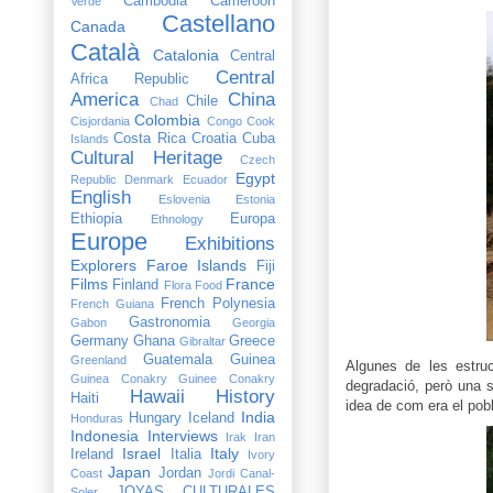
Cambodia
Cameroon
Verde
Castellano
Canada
Català
Catalonia
Central
Central
Africa Republic
America
China
Chile
Chad
Colombia
Cisjordania
Congo
Cook
Costa Rica
Croatia
Cuba
Islands
Cultural Heritage
Czech
Egypt
Republic
Denmark
Ecuador
English
Eslovenia
Estonia
Ethiopia
Europa
Ethnology
Europe
Exhibitions
Explorers
Faroe Islands
Fiji
Films
France
Finland
Flora
Food
French Polynesia
French Guiana
Gastronomia
Gabon
Georgia
Germany
Ghana
Greece
Gibraltar
Guatemala
Guinea
Greenland
Algunes de les estruc
Guinea Conakry
Guinee Conakry
degradació, però una s
Hawaii
History
Haiti
idea de com era el pobl
India
Hungary
Iceland
Honduras
Indonesia
Interviews
Irak
Iran
Israel
Italy
Ireland
Italia
Ivory
Japan
Jordan
Coast
Jordi Canal-
JOYAS CULTURALES
Soler