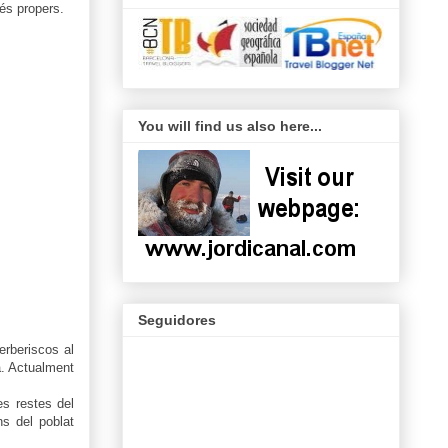
més propers.
You will find us also here...
Seguidores
erberiscos al
ta. Actualment
s restes del
ns del poblat