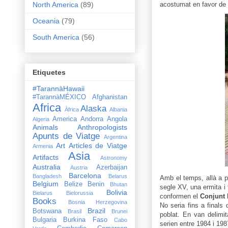
acostumat en favor de l
North America
(89)
Oceania
(79)
South America
(56)
Etiquetes
#TarannàHawaii
#TarannàMÉXICO
Afghanistan
Africa
Alaska
Àfrica
Albania
America
Andorra
Angola
Algeria
Animals
Anthropologists
Apunts de Viatge
Argentina
Art
Articles de Viatge
Armenia
Asia
Artifacts
Astronomy
Australia
Azerbaijan
Austria
Barcelona
Bangladesh
Belarus
Amb el temps, allà a p
Belgium
Belize
Benin
Bhutan
segle XV, una ermita i f
Bolivia
Bielarus
Bielorussia
conformen el
Conjunt 
Books
Bosnia Herzegovina
No seria fins a final
Brazil
Botswana
Brasil
Brunei
poblat. En van delimit
Bulgaria
Burkina Faso
Cabo
serien entre 1984 i 198