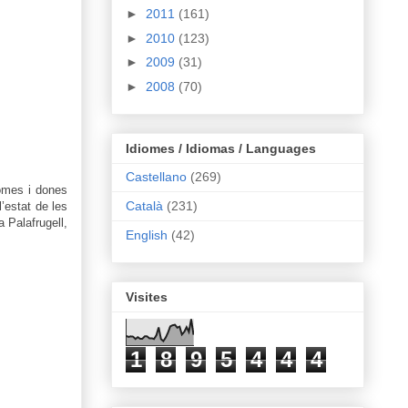
►
2011
(161)
►
2010
(123)
►
2009
(31)
►
2008
(70)
Idiomes / Idiomas / Languages
Castellano
(269)
omes i dones
Català
(231)
l’estat de les
 Palafrugell,
English
(42)
Visites
1
8
9
5
4
4
4