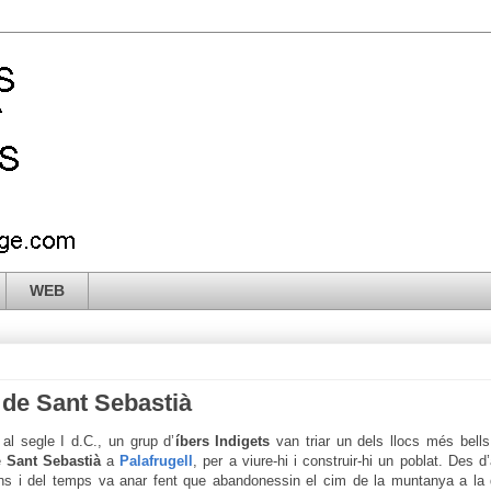
WEB
 de Sant Sebastià
al segle I d.C., un grup d’
íbers Indigets
van triar un dels llocs més bell
e
Sant Sebastià
a
Palafrugell
, per a viure-hi i construir-hi un poblat. Des d
ns i del temps va anar fent que abandonessin el cim de la muntanya a la 