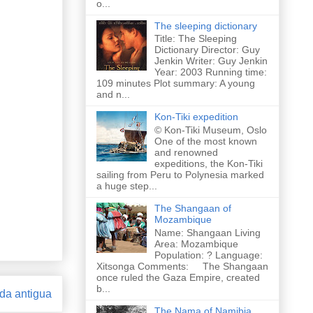
o...
The sleeping dictionary
Title: The Sleeping
Dictionary Director: Guy
Jenkin Writer: Guy Jenkin
Year: 2003 Running time:
109 minutes Plot summary: A young
and n...
Kon-Tiki expedition
© Kon-Tiki Museum, Oslo
One of the most known
and renowned
expeditions, the Kon-Tiki
sailing from Peru to Polynesia marked
a huge step...
The Shangaan of
Mozambique
Name: Shangaan Living
Area: Mozambique
Population: ? Language:
Xitsonga Comments: The Shangaan
once ruled the Gaza Empire, created
b...
da antigua
The Nama of Namibia