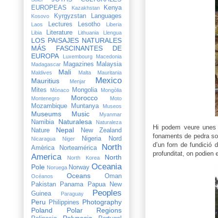
EUROPEAS
Kenya
Kazakhstan
Kyrgyzstan
Languages
Kosovo
Lectures
Lesotho
Laos
Liberia
Literature
Libia
Lithuania
Llengua
LOS PAISAJES NATURALES
MÁS FASCINANTES DE
EUROPA
Luxembourg
Macedonia
Magazines
Malaysia
Madagascar
Mali
Maldives
Malta
Mauritania
Mexico
Mauritius
Menjar
Mites
Mongolia
Mònaco
Mongòlia
Morocco
Montenegro
Moto
Mozambique
Muntanya
Museos
Museums
Music
Myanmar
Naturalesa
Namibia
Naturaleza
Hi podem veure unes 
Nepal
Nature
New Zealand
fonaments de pedra sob
Nigeria
Nord
Nicaragua
Niger
d’un forn de fundició 
North
Amèrica
Norteamérica
profunditat, on podien 
America
North
North Korea
Oceania
Pole
Norway
Noruega
Oceans
Oman
Océanos
Pakistan
Panama
Papua New
Peoples
Guinea
Paraguay
Peru
Photography
Philippines
Poland
Polar Regions
Polynesia