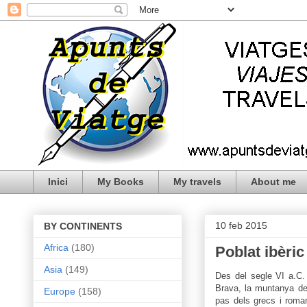
Inici
My Books
My travels
About me
10 feb 2015
BY CONTINENTS
Africa
(180)
Poblat ibèric
Asia
(149)
Des del segle VI a.C. 
Brava, la muntanya d
Europe
(158)
pas dels grecs i roma