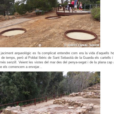
jaciment arqueològic es fa complicat entendre com era la vida d’aquells h
t de temps, però al Poblat Ibèric de Sant Sebastià de la Guarda els cartells i 
més senzill. Veient les vistes del mar des del penya-segat i de la plana cap a
 que els comencem a envejar...